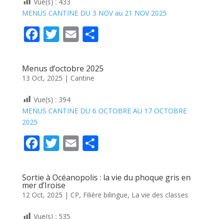
Vue(s) :
433
o
MENUS CANTINE DU 3 NOV au 21 NOV 2025
k
F
T
E
P
ac
w
m
ar
e
itt
ai
ta
Menus d’octobre 2025
b
er
l
g
13 Oct, 2025
|
Cantine
o
er
Vue(s) :
394
o
MENUS CANTINE DU 6 OCTOBRE AU 17 OCTOBRE
k
2025
F
T
E
P
ac
w
m
ar
e
itt
ai
ta
Sortie à Océanopolis : la vie du phoque gris en
b
er
l
g
mer d’Iroise
12 Oct, 2025
|
CP
,
Filière bilingue
,
La vie des classes
o
er
Vue(s) :
535