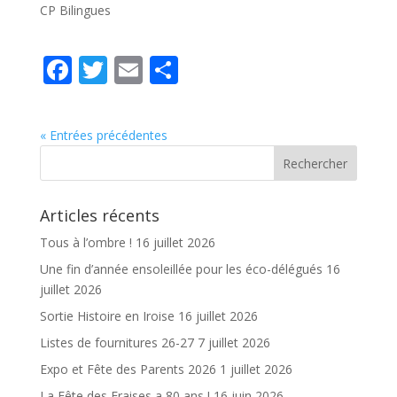
CP Bilingues
F
T
E
P
ac
w
m
ar
e
itt
ai
ta
« Entrées précédentes
b
er
l
g
o
er
o
Articles récents
k
Tous à l’ombre !
16 juillet 2026
Une fin d’année ensoleillée pour les éco-délégués
16
juillet 2026
Sortie Histoire en Iroise
16 juillet 2026
Listes de fournitures 26-27
7 juillet 2026
Expo et Fête des Parents 2026
1 juillet 2026
La Fête des Fraises a 80 ans !
16 juin 2026