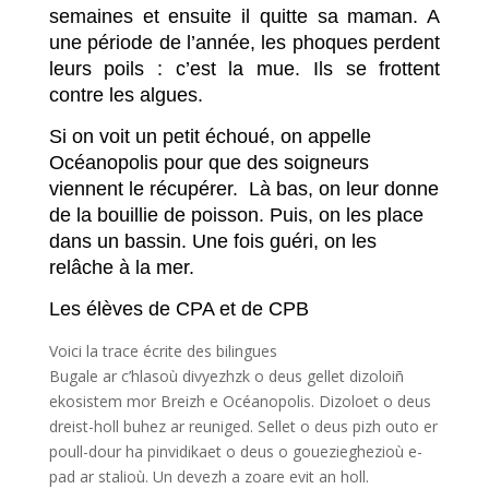
semaines et ensuite il quitte sa maman. A
une période de l’année, les phoques perdent
leurs poils : c’est la mue. Ils se frottent
contre les algues.
Si on voit un petit échoué, on appelle
Océanopolis pour que des soigneurs
viennent le récupérer. Là bas, on leur donne
de la bouillie de poisson. Puis, on les place
dans un bassin. Une fois guéri, on les
relâche à la mer.
Les élèves de CPA et de CPB
Voici la trace écrite des bilingues
Bugale ar c’hlasoù divyezhzk o deus gellet dizoloiñ
ekosistem mor Breizh e Océanopolis. Dizoloet o deus
dreist-holl buhez ar reuniged. Sellet o deus pizh outo er
poull-dour ha pinvidikaet o deus o gouezieghezioù e-
pad ar stalioù. Un devezh a zoare evit an holl.