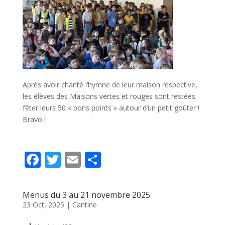
Après avoir chanté l’hymne de leur maison respective,
les élèves des Maisons vertes et rouges sont restées
fêter leurs 50 « bons points » autour d’un petit goûter !
Bravo !
F
T
E
P
ac
w
m
ar
e
itt
ai
ta
Menus du 3 au 21 novembre 2025
b
er
l
g
23 Oct, 2025
|
Cantine
o
er