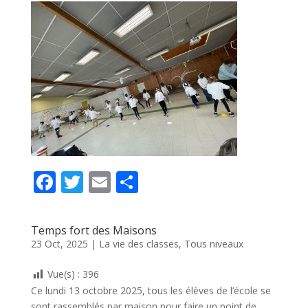
F
T
E
P
ac
w
m
ar
e
itt
ai
ta
Temps fort des Maisons
b
er
l
g
23 Oct, 2025
|
La vie des classes
,
Tous niveaux
o
er
Vue(s) :
396
o
Ce lundi 13 octobre 2025, tous les élèves de l’école se
sont rassemblés par maison pour faire un point de