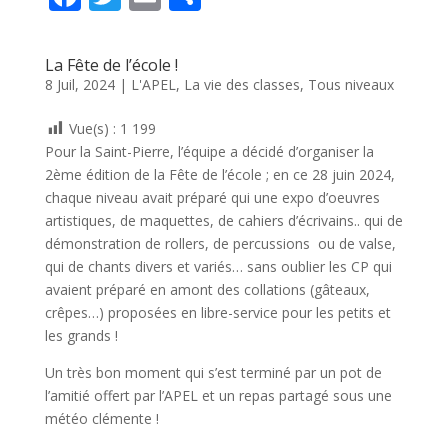
ac
w
m
ar
e
itt
ai
ta
La Fête de l’école !
b
er
l
g
8 Juil, 2024
|
L'APEL
,
La vie des classes
,
Tous niveaux
o
er
Vue(s) :
1 199
o
Pour la Saint-Pierre, l’équipe a décidé d’organiser la
k
2ème édition de la Fête de l’école ; en ce 28 juin 2024,
chaque niveau avait préparé qui une expo d’oeuvres
artistiques, de maquettes, de cahiers d’écrivains.. qui de
démonstration de rollers, de percussions ou de valse,
qui de chants divers et variés… sans oublier les CP qui
avaient préparé en amont des collations (gâteaux,
crêpes…) proposées en libre-service pour les petits et
les grands !
Un très bon moment qui s’est terminé par un pot de
l’amitié offert par l’APEL et un repas partagé sous une
météo clémente !