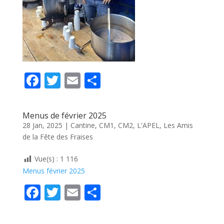
F
T
E
P
ac
w
m
ar
e
itt
ai
ta
Menus de février 2025
b
er
l
g
28 Jan, 2025
|
Cantine
,
CM1
,
CM2
,
L'APEL
,
Les Amis
de la Fête des Fraises
o
er
o
Vue(s) :
1 116
k
Menus février 2025
F
T
E
P
ac
w
m
ar