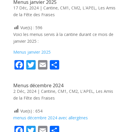
e
itt
ai
ta
Menus janvier 2025
b
er
l
g
17 Déc, 2024
|
Cantine
,
CM1
,
CM2
,
L'APEL
,
Les Amis
de la Fête des Fraises
o
er
o
Vue(s) :
596
k
Voici les menus servis à la cantine durant ce mois de
janvier 2025 :
Menus janvier 2025
F
T
E
P
ac
w
m
ar
e
itt
ai
ta
Menus décembre 2024
b
er
l
g
2 Déc, 2024
|
Cantine
,
CM1
,
CM2
,
L'APEL
,
Les Amis
de la Fête des Fraises
o
er
o
Vue(s) :
654
k
menus décembre 2024 avec allergènes
F
T
E
P