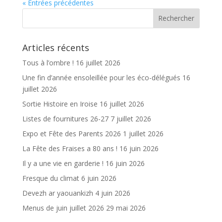
« Entrées précédentes
b
er
l
g
o
er
o
Articles récents
k
Tous à l’ombre !
16 juillet 2026
Une fin d’année ensoleillée pour les éco-délégués
16
juillet 2026
Sortie Histoire en Iroise
16 juillet 2026
Listes de fournitures 26-27
7 juillet 2026
Expo et Fête des Parents 2026
1 juillet 2026
La Fête des Fraises a 80 ans !
16 juin 2026
Il y a une vie en garderie !
16 juin 2026
Fresque du climat
6 juin 2026
Devezh ar yaouankizh
4 juin 2026
Menus de juin juillet 2026
29 mai 2026