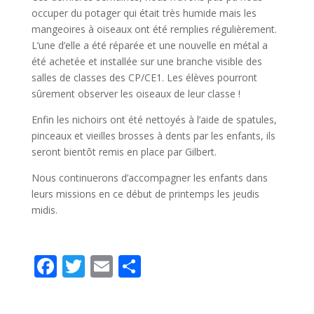
occuper du potager qui était très humide mais les
mangeoires à oiseaux ont été remplies régulièrement.
L’une d’elle a été réparée et une nouvelle en métal a
été achetée et installée sur une branche visible des
salles de classes des CP/CE1. Les élèves pourront
sûrement observer les oiseaux de leur classe !
Enfin les nichoirs ont été nettoyés à l’aide de spatules,
pinceaux et vieilles brosses à dents par les enfants, ils
seront bientôt remis en place par Gilbert.
Nous continuerons d’accompagner les enfants dans
leurs missions en ce début de printemps les jeudis
midis.
F
T
E
P
ac
w
m
ar
e
itt
ai
ta