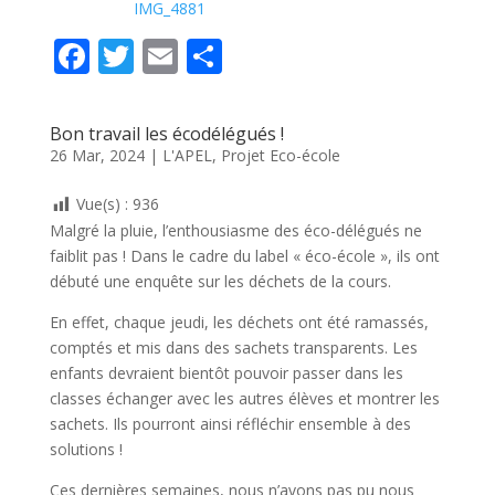
IMG_4881
F
T
E
P
ac
w
m
ar
e
itt
ai
ta
Bon travail les écodélégués !
b
er
l
g
26 Mar, 2024
|
L'APEL
,
Projet Eco-école
o
er
Vue(s) :
936
o
Malgré la pluie, l’enthousiasme des éco-délégués ne
k
faiblit pas ! Dans le cadre du label « éco-école », ils ont
débuté une enquête sur les déchets de la cours.
En effet, chaque jeudi, les déchets ont été ramassés,
comptés et mis dans des sachets transparents. Les
enfants devraient bientôt pouvoir passer dans les
classes échanger avec les autres élèves et montrer les
sachets. Ils pourront ainsi réfléchir ensemble à des
solutions !
Ces dernières semaines, nous n’avons pas pu nous