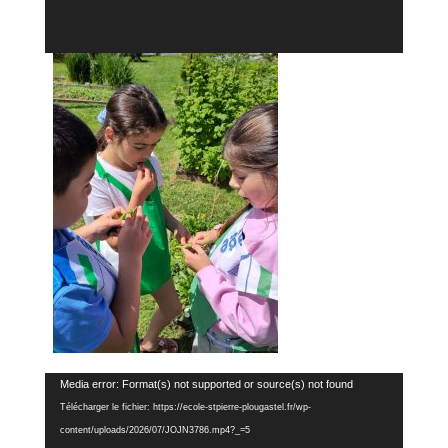
Lecteur
Media error: Format(s) not supported or source(s) not found
vidéo
Télécharger le fichier: https://ecole-stpierre-plougastel.fr/wp-
content/uploads/2026/07/JOJN3786.mp4?_=5