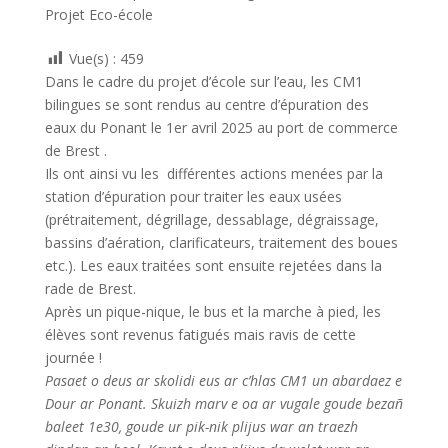
Projet Eco-école
o
er
o
Vue(s) :
459
k
Dans le cadre du projet d’école sur l’eau, les CM1
bilingues se sont rendus au centre d’épuration des
eaux du Ponant le 1er avril 2025 au port de commerce
de Brest .
Ils ont ainsi vu les différentes actions menées par la
station d’épuration pour traiter les eaux usées
(prétraitement, dégrillage, dessablage, dégraissage,
bassins d’aération, clarificateurs, traitement des boues
etc.). Les eaux traitées sont ensuite rejetées dans la
rade de Brest.
Après un pique-nique, le bus et la marche à pied, les
élèves sont revenus fatigués mais ravis de cette
journée !
Pasaet o deus ar skolidi eus ar c’hlas CM1 un abardaez e
Dour ar Ponant. Skuizh marv e oa ar vugale goude bezañ
baleet 1e30, goude ur pik-nik plijus war an traezh