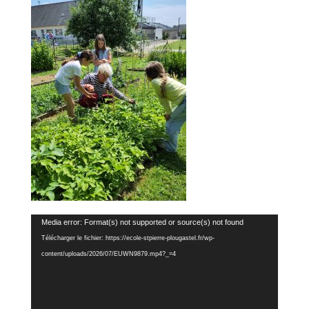
Lecteur
Media error: Format(s) not supported or source(s) not found
vidéo
Télécharger le fichier: https://ecole-stpierre-plougastel.fr/wp-
content/uploads/2026/07/EUWN9879.mp4?_=4