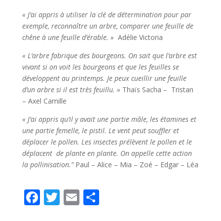
« J’ai appris à utiliser la clé de détermination pour par
exemple, reconnaître un arbre, comparer une feuille de
chêne à une feuille d’érable. »
Adélie Victoria
« L’arbre fabrique des bourgeons. On sait que l’arbre est
vivant si on voit les bourgeons et que les feuilles se
développent au printemps. Je peux cueillir une feuille
d’un arbre si il est très feuillu. »
Thaïs Sacha – Tristan
– Axel Camille
« J’ai appris qu’il y avait une partie mâle, les étamines et
une partie femelle, le pistil.
Le vent peut souffler et
déplacer le pollen.
Les insectes prélèvent le pollen et le
déplacent de plante en plante. On appelle cette action
la pollinisation.”
Paul – Alice – Mia – Zoé – Edgar – Léa
F
T
E
P
ac
w
m
ar