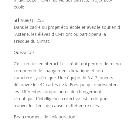
b
er
l
g
école
o
er
o
Vue(s) :
252
k
Dans le cadre du projet éco-école et avec le soutien d
l’Astérie, les élèves d CM1 ont pu participer à la
Fresque du Climat.
Quézaco ?
C’est un atelier interactif et créatif qui permet de mieux
comprendre le changement climatique et son
caractère systémique. Une équipe de 5 à 7 joueurs
découvre les 42 cartes de la Fresque qui représentent
les différentes composantes du changement
climatique. L’intelligence collective est la clé pour
trouver les liens de cause à effet entre elles.
Beau moment de collaboration !