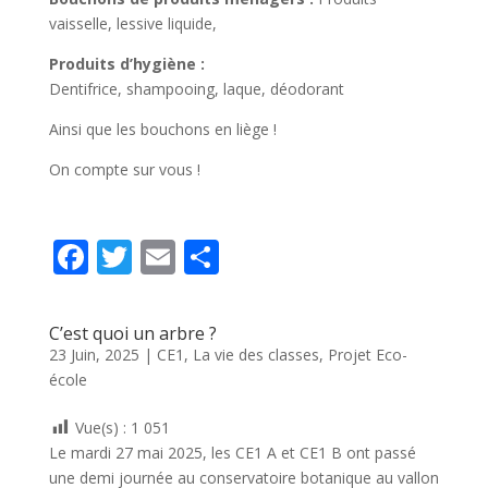
vaisselle, lessive liquide,
Produits d’hygiène :
Dentifrice, shampooing, laque, déodorant
Ainsi que les bouchons en liège !
On compte sur vous !
F
T
E
P
ac
w
m
ar
e
itt
ai
ta
C’est quoi un arbre ?
b
er
l
g
23 Juin, 2025
|
CE1
,
La vie des classes
,
Projet Eco-
école
o
er
o
Vue(s) :
1 051
k
Le mardi 27 mai 2025, les CE1 A et CE1 B ont passé
une demi journée au conservatoire botanique au vallon