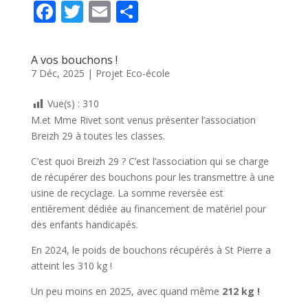
F
T
E
P
ac
w
m
ar
e
itt
ai
ta
A vos bouchons !
b
er
l
g
7 Déc, 2025
|
Projet Eco-école
o
er
Vue(s) :
310
o
M.et Mme Rivet sont venus présenter l’association
k
Breizh 29 à toutes les classes.
C’est quoi Breizh 29 ? C’est l’association qui se charge
de récupérer des bouchons pour les transmettre à une
usine de recyclage. La somme reversée est
entièrement dédiée au financement de matériel pour
des enfants handicapés.
En 2024, le poids de bouchons récupérés à St Pierre a
atteint les 310 kg !
Un peu moins en 2025, avec quand même
212 kg !