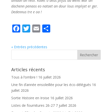
dindan an heol. Kavet o deus plijus da welet war an
dachenn penaos eo nataet an dour lous implijet er ger.
Dedennus tre e oa !
F
T
E
P
ac
w
m
ar
e
itt
ai
ta
« Entrées précédentes
b
er
l
g
o
er
o
Articles récents
k
Tous à l’ombre !
16 juillet 2026
Une fin d’année ensoleillée pour les éco-délégués
16
juillet 2026
Sortie Histoire en Iroise
16 juillet 2026
Listes de fournitures 26-27
7 juillet 2026