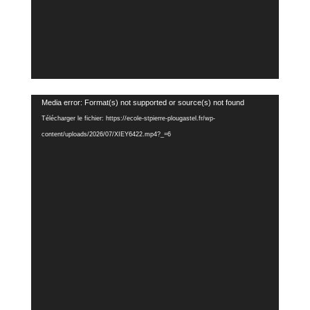
Lecteur
Media error: Format(s) not supported or source(s) not found
vidéo
Télécharger le fichier: https://ecole-stpierre-plougastel.fr/wp-
content/uploads/2026/07/XIEY6422.mp4?_=6