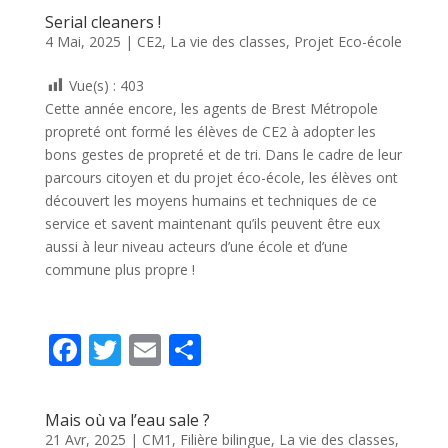
e
itt
ai
ta
Serial cleaners !
b
er
l
g
4 Mai, 2025
|
CE2
,
La vie des classes
,
Projet Eco-école
o
er
Vue(s) :
403
o
Cette année encore, les agents de Brest Métropole
k
propreté ont formé les élèves de CE2 à adopter les
bons gestes de propreté et de tri. Dans le cadre de leur
parcours citoyen et du projet éco-école, les élèves ont
découvert les moyens humains et techniques de ce
service et savent maintenant qu’ils peuvent être eux
aussi à leur niveau acteurs d’une école et d’une
commune plus propre !
F
T
E
P
ac
w
m
ar
e
itt
ai
ta
Mais où va l’eau sale ?
b
er
l
g
21 Avr, 2025
|
CM1
,
Filière bilingue
,
La vie des classes
,