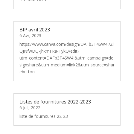
BIP avril 2023
6 Avr, 2023
https://www.canva.com/design/DAFb3T4SW4I/Zl
QJNfwDQ-JhkmFRa-TykQ/edit?
utm_content=DAFb3T4SW4I&utm_campaign=de
signshare&utm_medium=link2&utm_source=shar
ebutton
Listes de fournitures 2022-2023
6 Juil, 2022
liste de fournitures 22-23