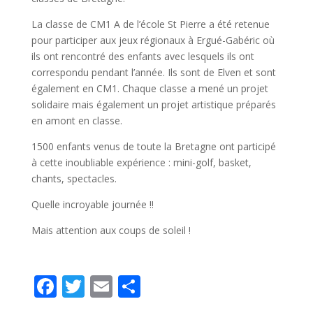
La classe de CM1 A de l’école St Pierre a été retenue
pour participer aux jeux régionaux à Ergué-Gabéric où
ils ont rencontré des enfants avec lesquels ils ont
correspondu pendant l’année. Ils sont de Elven et sont
également en CM1. Chaque classe a mené un projet
solidaire mais également un projet artistique préparés
en amont en classe.
1500 enfants venus de toute la Bretagne ont participé
à cette inoubliable expérience : mini-golf, basket,
chants, spectacles.
Quelle incroyable journée !!
Mais attention aux coups de soleil !
F
T
E
P
ac
w
m
ar