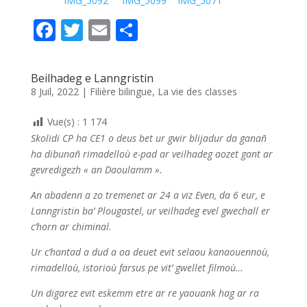
IMG_5092
IMG_5099
IMG_5071
F
T
E
P
ac
w
m
ar
e
itt
ai
ta
Beilhadeg e Lanngristin
b
er
l
g
8 Juil, 2022
|
Filière bilingue
,
La vie des classes
o
er
Vue(s) :
1 174
o
Skolidi CP ha CE1 o deus bet ur gwir blijadur da ganañ
k
ha dibunañ rimadelloù e-pad ar veilhadeg aozet gant ar
gevredigezh « an Daoulamm ».
An abadenn a zo tremenet ar 24 a viz Even, da 6 eur, e
Lanngristin ba’ Plougastel, ur veilhadeg evel gwechall er
c’horn ar chiminal.
Ur c’hantad a dud a oa deuet evit selaou kanaouennoù,
rimadelloù, istorioù farsus pe vit’ gwellet filmoù…
Un digarez evit eskemm etre ar re yaouank hag ar ra