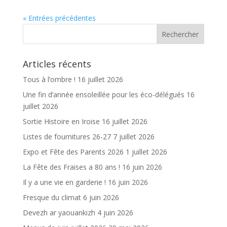
e
itt
ai
ta
« Entrées précédentes
b
er
l
g
o
er
o
Articles récents
k
Tous à l’ombre !
16 juillet 2026
Une fin d’année ensoleillée pour les éco-délégués
16
juillet 2026
Sortie Histoire en Iroise
16 juillet 2026
Listes de fournitures 26-27
7 juillet 2026
Expo et Fête des Parents 2026
1 juillet 2026
La Fête des Fraises a 80 ans !
16 juin 2026
Il y a une vie en garderie !
16 juin 2026
Fresque du climat
6 juin 2026
Devezh ar yaouankizh
4 juin 2026