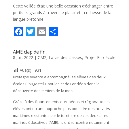
Cette veillée était une belle occasion d’échanger entre
petits et grands à travers le plaisir et la richesse de la
langue bretonne.
F
T
E
P
ac
w
m
ar
e
itt
ai
ta
AME clap de fin
b
er
l
g
8 Juil, 2022
|
CM2
,
La vie des classes
,
Projet Eco-école
o
er
Vue(s) :
931
o
Bretagne Vivante a accompagné les élèves des deux
k
écoles Plougastel-Daoulas et de Landéda dans la
découverte des métiers de la mer.
Grâce à des financements européens et régionaux, les
élèves ont eu une approche plus poussée des activités
maritimes existantes sur le territoire de ces deux aires
marines éducatives (AME). Ils ont rencontré notamment