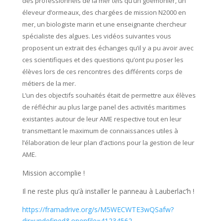
des professionnels de la mer tels qu’un goémonier, un
éleveur d’ormeaux, des chargées de mission N2000 en
mer, un biologiste marin et une enseignante chercheur
spécialiste des algues. Les vidéos suivantes vous
proposent un extrait des échanges qu’il y a pu avoir avec
ces scientifiques et des questions qu’ont pu poser les
élèves lors de ces rencontres des différents corps de
métiers de la mer.
L’un des objectifs souhaités était de permettre aux élèves
de réfléchir au plus large panel des activités maritimes
existantes autour de leur AME respective tout en leur
transmettant le maximum de connaissances utiles à
l’élaboration de leur plan d’actions pour la gestion de leur
AME.
Mission accomplie !
Il ne reste plus qu’à installer le panneau à Lauberlac’h !
https://framadrive.org/s/M5WECWTE3wQSafw?
dir=undefined&openfile=41234562