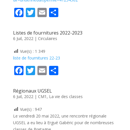
F
T
E
P
ac
w
m
ar
e
itt
ai
ta
Listes de fournitures 2022-2023
b
er
l
g
6 Juil, 2022
|
Circulaires
o
er
Vue(s) :
1 349
o
liste de fournitures 22-23
k
F
T
E
P
ac
w
m
ar
e
itt
ai
ta
Régionaux UGSEL
b
er
l
g
6 Juil, 2022
|
CM1
,
La vie des classes
o
er
Vue(s) :
947
o
Le vendredi 20 mai 2022, une rencontre régionale
k
UGSEL a eu lieu à Ergué Gabéric pour de nombreuses
classes de Bretagne.