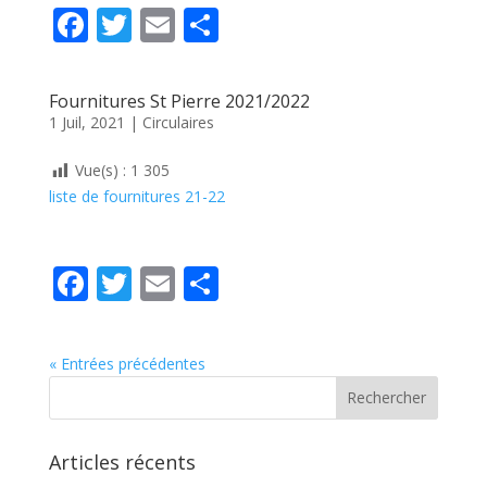
k
F
T
E
P
ac
w
m
ar
e
itt
ai
ta
Fournitures St Pierre 2021/2022
b
er
l
g
1 Juil, 2021
|
Circulaires
o
er
Vue(s) :
1 305
o
liste de fournitures 21-22
k
F
T
E
P
ac
w
m
ar
e
itt
ai
ta
« Entrées précédentes
b
er
l
g
o
er
o
Articles récents