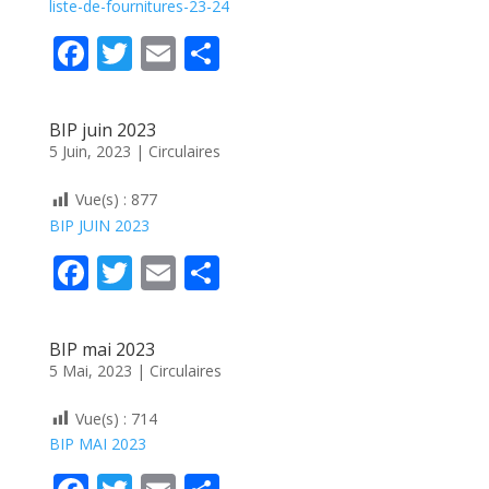
liste-de-fournitures-23-24
F
T
E
P
ac
w
m
ar
e
itt
ai
ta
BIP juin 2023
b
er
l
g
5 Juin, 2023
|
Circulaires
o
er
Vue(s) :
877
o
BIP JUIN 2023
k
F
T
E
P
ac
w
m
ar
e
itt
ai
ta
BIP mai 2023
b
er
l
g
5 Mai, 2023
|
Circulaires
o
er
Vue(s) :
714
o
BIP MAI 2023
k