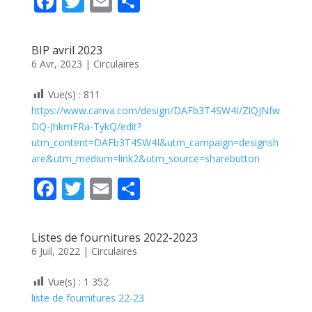
F
T
E
P
ac
w
m
ar
e
itt
ai
ta
BIP avril 2023
b
er
l
g
6 Avr, 2023
|
Circulaires
o
er
Vue(s) :
811
o
https://www.canva.com/design/DAFb3T4SW4I/ZlQJNfw
k
DQ-JhkmFRa-TykQ/edit?
utm_content=DAFb3T4SW4I&utm_campaign=designsh
are&utm_medium=link2&utm_source=sharebutton
F
T
E
P
ac
w
m
ar
e
itt
ai
ta
Listes de fournitures 2022-2023
b
er
l
g
6 Juil, 2022
|
Circulaires
o
er
Vue(s) :
1 352
o
liste de fournitures 22-23