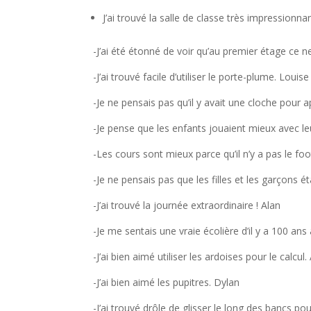
J’ai trouvé la salle de classe très impressionna
-J’ai été étonné de voir qu’au premier étage ce 
-J’ai trouvé facile d’utiliser le porte-plume. Louise
-Je ne pensais pas qu’il y avait une cloche pour a
-Je pense que les enfants jouaient mieux avec le
-Les cours sont mieux parce qu’il n’y a pas le foo
-Je ne pensais pas que les filles et les garçons
-J’ai trouvé la journée extraordinaire ! Alan
-Je me sentais une vraie écolière d’il y a 100 an
-J’ai bien aimé utiliser les ardoises pour le calcul
-J’ai bien aimé les pupitres. Dylan
-J’ai trouvé drôle de glisser le long des bancs po