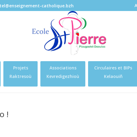
A
stel@enseignement-catholique.bzh
Projets
Associations
Circulaires et BIPs
Raktresoù
Kevredigezhioù
Kelaouiñ
o !