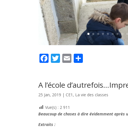
F
T
E
P
ac
w
m
ar
e
itt
ai
ta
b
er
l
g
A l’école d’autrefois…Impr
o
er
25 Jan, 2019
|
CE1
,
La vie des classes
o
Vue(s) :
2 911
k
Beaucoup de choses à dire évidemment après un
Extraits :