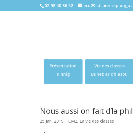
02 98 40 36 52
eco29.st-pierre.plouga
Présentation
Vie des classes
Kinnig
Buhez ar c’hlasoù
Nous aussi on fait d’la phil
25 Jan, 2019
|
CM2
,
La vie des classes