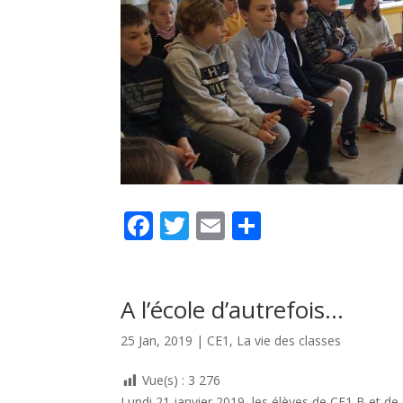
F
T
E
P
ac
w
m
ar
e
itt
ai
ta
b
er
l
g
A l’école d’autrefois…
o
er
25 Jan, 2019
|
CE1
,
La vie des classes
o
Vue(s) :
3 276
k
Lundi 21 janvier 2019, les élèves de CE1 B et de