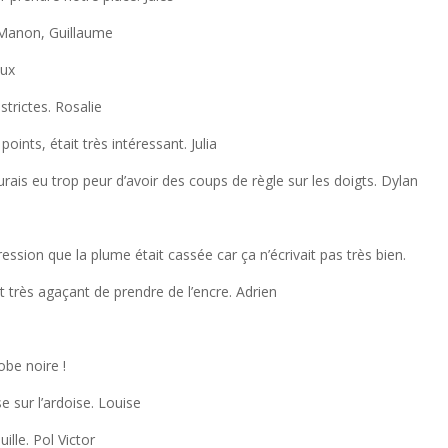
. Manon, Guillaume
aux
 strictes. Rosalie
oints, était très intéressant. Julia
urais eu trop peur d’avoir des coups de règle sur les doigts. Dylan
mpression que la plume était cassée car ça n’écrivait pas très bien.
st très agaçant de prendre de l’encre. Adrien
obe noire !
e sur l’ardoise. Louise
ille. Pol Victor