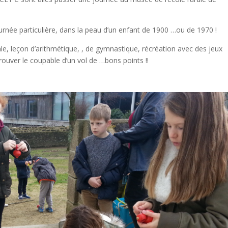
ournée particulière, dans la peau d’un enfant de 1900 …ou de 1970 !
e, leçon d’arithmétique, , de gymnastique, récréation avec des jeux
ouver le coupable d’un vol de …bons points !!
!