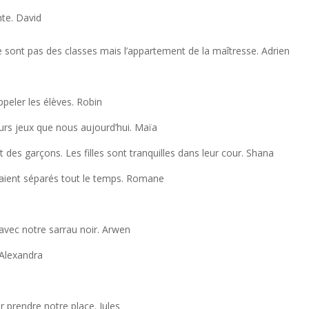
nte. David
ne sont pas des classes mais l’appartement de la maîtresse. Adrien
ppeler les élèves. Robin
urs jeux que nous aujourd’hui. Maïa
t des garçons. Les filles sont tranquilles dans leur cour. Shana
 étaient séparés tout le temps. Romane
s avec notre sarrau noir. Arwen
. Alexandra
ur prendre notre place. Jules