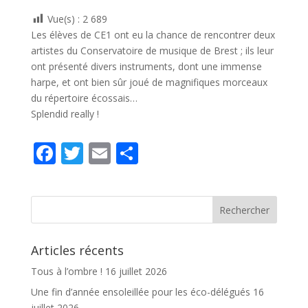
o
er
Vue(s) :
2 689
o
Les élèves de CE1 ont eu la chance de rencontrer deux
k
artistes du Conservatoire de musique de Brest ; ils leur
ont présenté divers instruments, dont une immense
harpe, et ont bien sûr joué de magnifiques morceaux
du répertoire écossais…
Splendid really !
F
T
E
P
ac
w
m
ar
e
itt
ai
ta
b
er
l
g
o
er
Articles récents
o
Tous à l’ombre !
16 juillet 2026
k
Une fin d’année ensoleillée pour les éco-délégués
16
juillet 2026