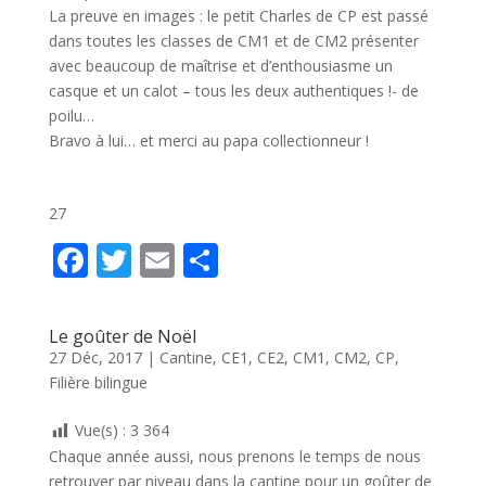
La preuve en images : le petit Charles de CP est passé
dans toutes les classes de CM1 et de CM2 présenter
avec beaucoup de maîtrise et d’enthousiasme un
casque et un calot – tous les deux authentiques !- de
poilu…
Bravo à lui… et merci au papa collectionneur !
27
F
T
E
P
ac
w
m
ar
e
itt
ai
ta
Le goûter de Noël
b
er
l
g
27 Déc, 2017
|
Cantine
,
CE1
,
CE2
,
CM1
,
CM2
,
CP
,
Filière bilingue
o
er
o
Vue(s) :
3 364
k
Chaque année aussi, nous prenons le temps de nous
retrouver par niveau dans la cantine pour un goûter de