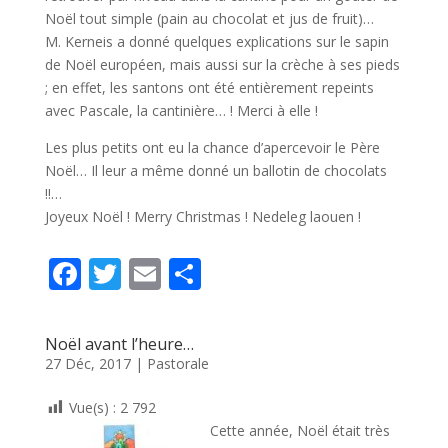
Noël tout simple (pain au chocolat et jus de fruit)…
M. Kerneis a donné quelques explications sur le sapin
de Noël européen, mais aussi sur la crèche à ses pieds
; en effet, les santons ont été entièrement repeints
avec Pascale, la cantinière… ! Merci à elle !
Les plus petits ont eu la chance d’apercevoir le Père
Noël… Il leur a même donné un ballotin de chocolats
!!…
Joyeux Noël ! Merry Christmas ! Nedeleg laouen !
F
T
E
P
ac
w
m
ar
e
itt
ai
ta
Noël avant l’heure…
b
er
l
g
27 Déc, 2017
|
Pastorale
o
er
Vue(s) :
2 792
o
Cette année, Noël était très