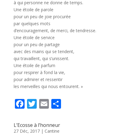
à qui personne ne donne de temps.
Une étoile de parole
pour un peu de joie procurée
par quelques mots
d’encouragement, de merci, de tendresse.
Une étoile de service
pour un peu de partage
avec des mains qui se tendent,
qui travaillent, qui s’unissent.
Une étoile de parfum
pour respirer à fond la vie,
pour admirer et ressentir
les merveilles qui nous entourent. »
F
T
E
P
ac
w
m
ar
e
itt
ai
ta
L’Ecosse à l’honneur
b
er
l
g
27 Déc, 2017
|
Cantine