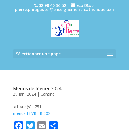
02 98 40 36 52
eco29.st-
pierre.plougastel@enseignement-catholique.bzh
Sélectionner une page
Menus de février 2024
29 Jan, 2024
|
Cantine
Vue(s) :
751
menus FEVRIER 2024
F
T
E
P