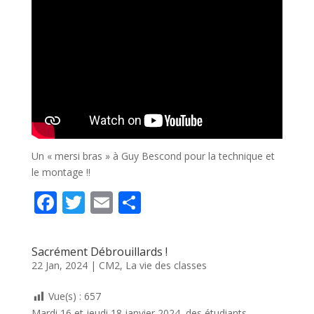
Un « mersi bras » à Guy Bescond pour la technique et
le montage !!
F
T
E
P
ac
w
m
ar
e
itt
ai
ta
Sacrément Débrouillards !
b
er
l
g
22 Jan, 2024
|
CM2
,
La vie des classes
o
er
Vue(s) :
657
Mardi 16 et jeudi 18 janvier 2024, des étudiants