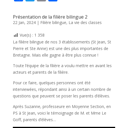
ac
w
m
ar
e
itt
ai
ta
Présentation de la filière bilingue 2
b
er
l
g
22 Jan, 2024
|
Filière bilingue
,
La vie des classes
o
er
Vue(s) :
1 358
o
La filière bilingue de nos 3 établissements (St Jean, St
k
Pierre et Ste Anne) est une des plus importantes de
Bretagne. Mais elle gagne à être plus connue !
Toute l’équipe de la filière a voulu mettre en avant les
acteurs et parents de la filière.
Pour ce faire, quelques personnes ont été
interviewées, répondant ainsi à un certain nombre de
questions que peuvent se poser les parents d’élèves.
Après Suzanne, professeure en Moyenne Section, en
PS à St Jean, voici le témoignage de M. et Mme Le
Goff, parents d’élèves…