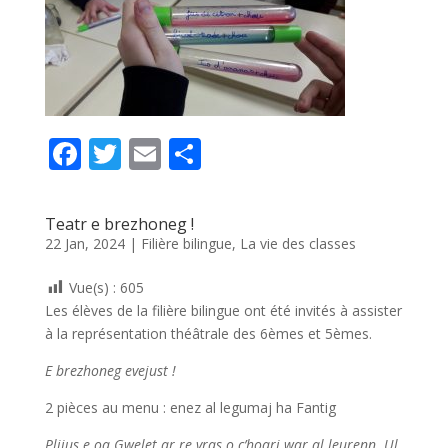
F
T
E
P
ac
w
m
ar
e
itt
ai
ta
Teatr e brezhoneg !
b
er
l
g
22 Jan, 2024
|
Filière bilingue
,
La vie des classes
o
er
Vue(s) :
605
o
Les élèves de la filière bilingue ont été invités à assister
k
à la représentation théâtrale des 6èmes et 5èmes.
E brezhoneg evejust !
2 pièces au menu : enez al legumaj ha Fantig
Plijus e oa Gwelet ar re vras o c’hoari war al leurenn. Ul