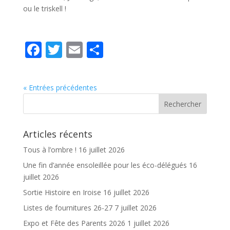
ou le triskell !
F
T
E
P
ac
w
m
ar
e
itt
ai
ta
« Entrées précédentes
b
er
l
g
o
er
o
Articles récents
k
Tous à l’ombre !
16 juillet 2026
Une fin d’année ensoleillée pour les éco-délégués
16
juillet 2026
Sortie Histoire en Iroise
16 juillet 2026
Listes de fournitures 26-27
7 juillet 2026
Expo et Fête des Parents 2026
1 juillet 2026