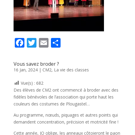
F
T
E
P
ac
w
m
ar
e
itt
ai
ta
Vous savez broder ?
b
er
l
g
16 Jan, 2024
|
CM2
,
La vie des classes
o
er
Vue(s) :
682
o
Des élèves de CM2 ont commencé à broder avec des
k
fidèles bénévoles de l’association qui porte haut les
couleurs des costumes de Plougastel…
Au programme, nœuds, piquages et autres points qui
demandent concentration, précision et motricité fine !
Cette année, JO oblige, les anneaux côtoieront le paon