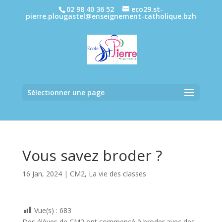
02 98 40 36 52
eco29.st-
pierre.plougastel@enseignement-catholique.bzh
Sélectionner une page
Vous savez broder ?
16 Jan, 2024
|
CM2
,
La vie des classes
Vue(s) :
683
Des élèves de CM2 ont commencé à broder avec des