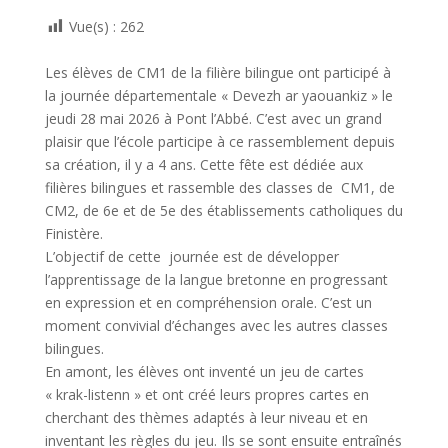
o
er
Vue(s) :
262
o
k
Les élèves de CM1 de la filière bilingue ont participé à
la journée départementale « Devezh ar yaouankiz » le
jeudi 28 mai 2026 à Pont l’Abbé. C’est avec un grand
plaisir que l’école participe à ce rassemblement depuis
sa création, il y a 4 ans. Cette fête est dédiée aux
filières bilingues et rassemble des classes de CM1, de
CM2, de 6e et de 5e des établissements catholiques du
Finistère.
L’objectif de cette journée est de développer
l’apprentissage de la langue bretonne en progressant
en expression et en compréhension orale. C’est un
moment convivial d’échanges avec les autres classes
bilingues.
En amont, les élèves ont inventé un jeu de cartes
« krak-listenn » et ont créé leurs propres cartes en
cherchant des thèmes adaptés à leur niveau et en
inventant les règles du jeu. Ils se sont ensuite entraînés