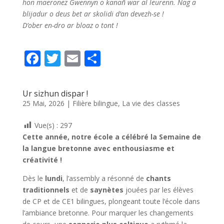
hon maeronez Gwennyn o kanañ war al leurenn. Nag a
blijadur o deus bet ar skolidi d’an devezh-se !
D’ober en-dro ar bloaz o tont !
F
T
E
P
ac
w
m
ar
e
itt
ai
ta
Ur sizhun dispar !
b
er
l
g
25 Mai, 2026
|
Filière bilingue
,
La vie des classes
o
er
Vue(s) :
297
o
Cette année, notre école a célébré la Semaine de
k
la langue bretonne avec enthousiasme et
créativité !
Dès le
lundi
, l’assembly a résonné de
chants
traditionnels
et de
saynètes
jouées par les élèves
de CP et de CE1 bilingues, plongeant toute l’école dans
l’ambiance bretonne. Pour marquer les changements