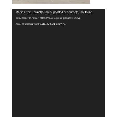
Lecteur
Media error: Format(s) not supported or source(s) not found
vidéo
Télécharger le fichier: https://ecole-stpierre-plougastel.fr/wp-
content/uploads/2026/07/CZKZ6024.mp4?_=4