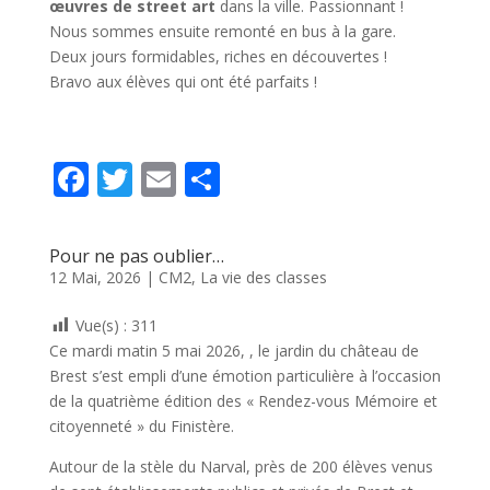
œuvres de street art
dans la ville. Passionnant !
Nous sommes ensuite remonté en bus à la gare.
Deux jours formidables, riches en découvertes !
Bravo aux élèves qui ont été parfaits !
F
T
E
P
ac
w
m
ar
e
itt
ai
ta
Pour ne pas oublier…
b
er
l
g
12 Mai, 2026
|
CM2
,
La vie des classes
o
er
Vue(s) :
311
o
Ce mardi matin 5 mai 2026, , le jardin du château de
k
Brest s’est empli d’une émotion particulière à l’occasion
de la quatrième édition des « Rendez-vous Mémoire et
citoyenneté » du Finistère.
Autour de la stèle du Narval, près de 200 élèves venus