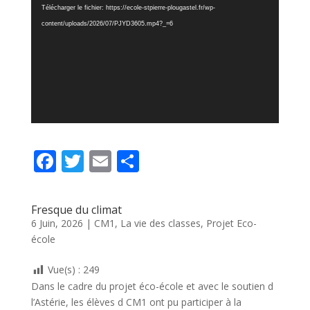
vidéo
Télécharger le fichier: https://ecole-stpierre-plougastel.fr/wp-
content/uploads/2026/07/PJYD3605.mp4?_=6
F
T
E
P
ac
w
m
ar
e
itt
ai
ta
Fresque du climat
b
er
l
g
6 Juin, 2026
|
CM1
,
La vie des classes
,
Projet Eco-
école
o
er
o
Vue(s) :
249
k
Dans le cadre du projet éco-école et avec le soutien d
l’Astérie, les élèves d CM1 ont pu participer à la