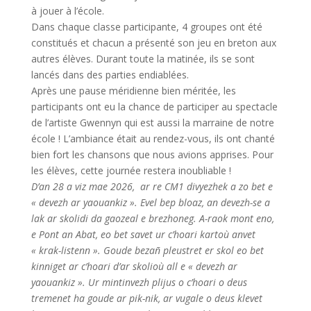
à jouer à l’école.
Dans chaque classe participante, 4 groupes ont été
constitués et chacun a présenté son jeu en breton aux
autres élèves. Durant toute la matinée, ils se sont
lancés dans des parties endiablées.
Après une pause méridienne bien méritée, les
participants ont eu la chance de participer au spectacle
de l’artiste Gwennyn qui est aussi la marraine de notre
école ! L’ambiance était au rendez-vous, ils ont chanté
bien fort les chansons que nous avions apprises. Pour
les élèves, cette journée restera inoubliable !
D’an 28 a viz mae 2026, ar re CM1 divyezhek a zo bet e
« devezh ar yaouankiz ». Evel bep bloaz, an devezh-se a
lak ar skolidi da gaozeal e brezhoneg. A-raok mont eno,
e Pont an Abat, eo bet savet ur c’hoari kartoù anvet
« krak-listenn ». Goude bezañ pleustret er skol eo bet
kinniget ar c’hoari d’ar skolioù all e « devezh ar
yaouankiz ». Ur mintinvezh plijus o c’hoari o deus
tremenet ha goude ar pik-nik, ar vugale o deus klevet