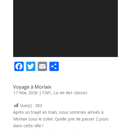
F
T
E
P
ac
w
m
ar
e
itt
ai
ta
Voyage à Morlaix
b
er
l
g
17 Mai, 2026
|
CM1
,
La vie des classes
o
er
Vue(s) :
303
o
Après un trajet en train, nous sommes arrivés à
k
Morlaix sous le soleil. Quelle joie de passer 2 jours
dans cette ville !