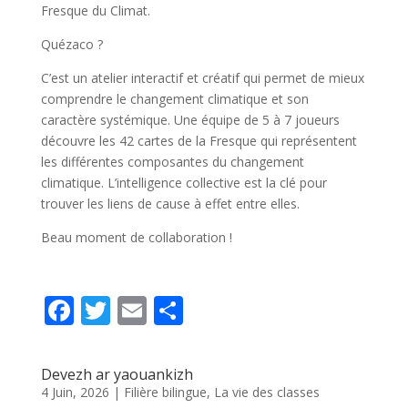
Fresque du Climat.
Quézaco ?
C’est un atelier interactif et créatif qui permet de mieux
comprendre le changement climatique et son
caractère systémique. Une équipe de 5 à 7 joueurs
découvre les 42 cartes de la Fresque qui représentent
les différentes composantes du changement
climatique. L’intelligence collective est la clé pour
trouver les liens de cause à effet entre elles.
Beau moment de collaboration !
F
T
E
P
ac
w
m
ar
e
itt
ai
ta
Devezh ar yaouankizh
b
er
l
g
4 Juin, 2026
|
Filière bilingue
,
La vie des classes