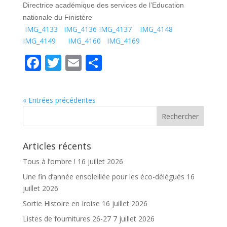
Directrice académique des services de l’Education
nationale du Finistère
IMG_4133
IMG_4136
IMG_4137
IMG_4148
IMG_4149
IMG_4160
IMG_4169
F
T
E
P
ac
w
m
ar
e
itt
ai
ta
« Entrées précédentes
b
er
l
g
o
er
o
Articles récents
k
Tous à l’ombre !
16 juillet 2026
Une fin d’année ensoleillée pour les éco-délégués
16
juillet 2026
Sortie Histoire en Iroise
16 juillet 2026
Listes de fournitures 26-27
7 juillet 2026