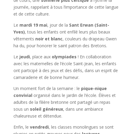
de cours, une
sonnerie plus celtique
a rythmé la
journée, rappelant à tous l’importance de cette langue
et de cette culture.
Le
mardi 19 mai
, jour de la
Sant Erwan (Saint-
Yves)
, tous les enfants ont enfilé leurs plus beaux
vêtements
noir et blanc
, couleurs du drapeau Gwen
ha du, pour honorer le saint patron des Bretons.
Le
jeudi
, place aux
olympiades
! En collaboration
avec les maternelles de l’école Saint-Jean, les enfants
ont participé à des jeux et des défis, dans un esprit de
camaraderie et de bonne humeur.
Un moment fort de la semaine : le
pique-nique
convivial
organisé dans le jardin de l’école. Élèves et
adultes de la filière bretonne ont partagé un repas
sous un
soleil généreux
, dans une ambiance
chaleureuse et détendue.
Enfin, le
vendredi
, les classes monolingues se sont
réunies en petits groupes pour des
lectures