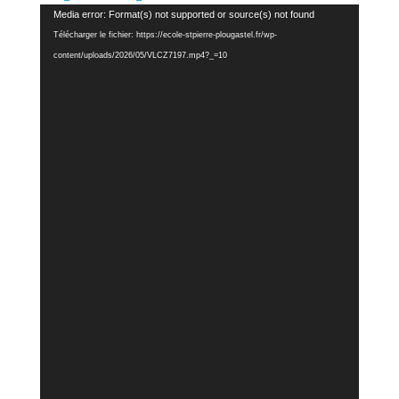
Lecteur
Media error: Format(s) not supported or source(s) not found
vidéo
Télécharger le fichier: https://ecole-stpierre-plougastel.fr/wp-
content/uploads/2026/05/VLCZ7197.mp4?_=10