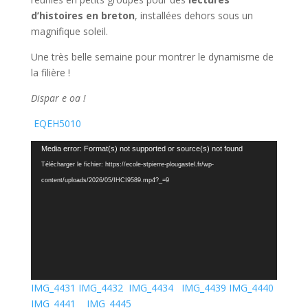
d’histoires en breton
, installées dehors sous un
magnifique soleil.
Une très belle semaine pour montrer le dynamisme de
la filière !
Dispar e oa !
EQEH5010
Lecteur
Media error: Format(s) not supported or source(s) not found
vidéo
Télécharger le fichier: https://ecole-stpierre-plougastel.fr/wp-
content/uploads/2026/05/IHCI9589.mp4?_=9
IMG_4431
IMG_4432
IMG_4434
IMG_4439
IMG_4440
IMG_4441
IMG_4445