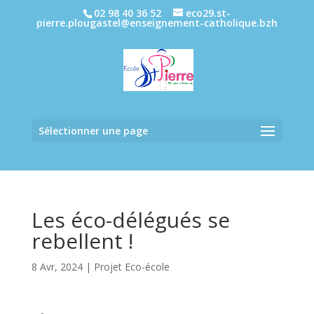
02 98 40 36 52
eco29.st-
pierre.plougastel@enseignement-catholique.bzh
Sélectionner une page
Les éco-délégués se
rebellent !
8 Avr, 2024
|
Projet Eco-école