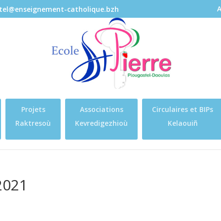
A
stel@enseignement-catholique.bzh
Projets
Associations
Circulaires et BIPs
Raktresoù
Kevredigezhioù
Kelaouiñ
2021