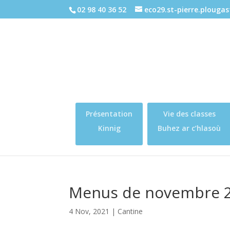
02 98 40 36 52
eco29.st-pierre.plouga
Présentation
Vie des classes
Kinnig
Buhez ar c’hlasoù
Menus de novembre 
4 Nov, 2021
|
Cantine