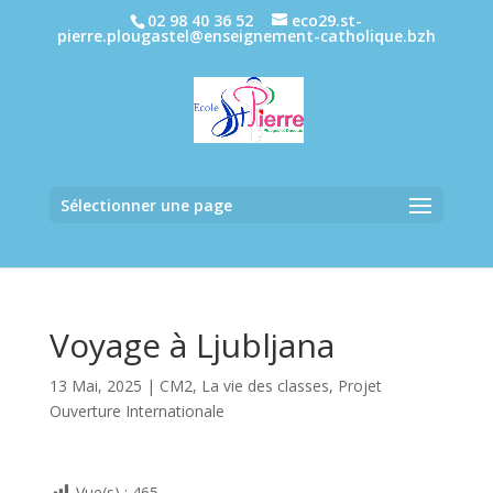
02 98 40 36 52
eco29.st-
pierre.plougastel@enseignement-catholique.bzh
Sélectionner une page
Voyage à Ljubljana
13 Mai, 2025
|
CM2
,
La vie des classes
,
Projet
Ouverture Internationale
Vue(s) :
465