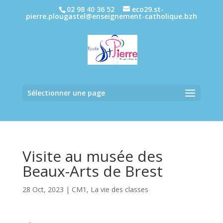
02 98 40 36 52
eco29.st-
pierre.plougastel@enseignement-catholique.bzh
Sélectionner une page
Visite au musée des
Beaux-Arts de Brest
28 Oct, 2023
|
CM1
,
La vie des classes