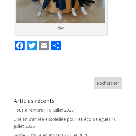
dav
F
T
E
P
ac
w
m
ar
e
itt
ai
ta
b
er
l
g
o
er
o
Articles récents
k
Tous à l’ombre !
16 juillet 2026
Une fin d’année ensoleillée pour les éco-délégués
16
juillet 2026
Sortie Histoire en Iroise
16 juillet 2026