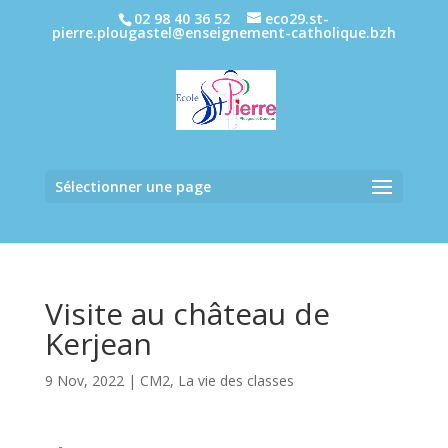
02 98 40 36 52
eco29.st-
pierre.plougastel@enseignement-catholique.bzh
Sélectionner une page
Visite au château de
Kerjean
9 Nov, 2022
|
CM2
,
La vie des classes