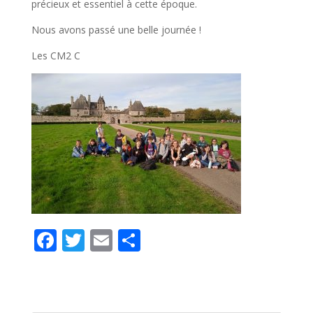
précieux et essentiel à cette époque.
Nous avons passé une belle journée !
Les CM2 C
F
T
E
P
ac
w
m
ar
e
itt
ai
ta
b
er
l
g