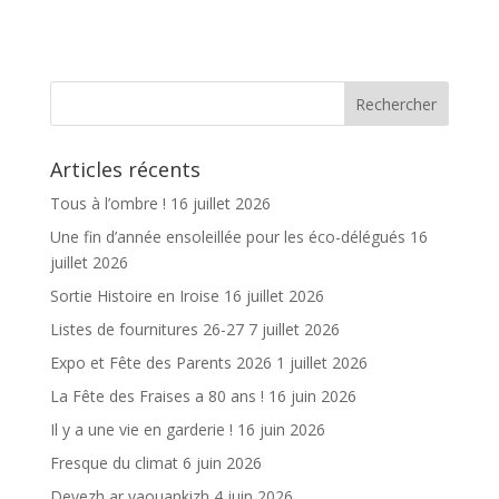
ac
w
m
ar
e
itt
ai
ta
b
er
l
g
o
er
o
Articles récents
k
Tous à l’ombre !
16 juillet 2026
Une fin d’année ensoleillée pour les éco-délégués
16
juillet 2026
Sortie Histoire en Iroise
16 juillet 2026
Listes de fournitures 26-27
7 juillet 2026
Expo et Fête des Parents 2026
1 juillet 2026
La Fête des Fraises a 80 ans !
16 juin 2026
Il y a une vie en garderie !
16 juin 2026
Fresque du climat
6 juin 2026
Devezh ar yaouankizh
4 juin 2026