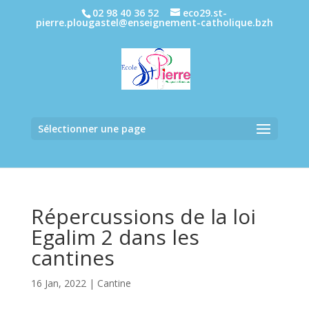
02 98 40 36 52
eco29.st-
pierre.plougastel@enseignement-catholique.bzh
Sélectionner une page
Répercussions de la loi
Egalim 2 dans les
cantines
16 Jan, 2022
|
Cantine