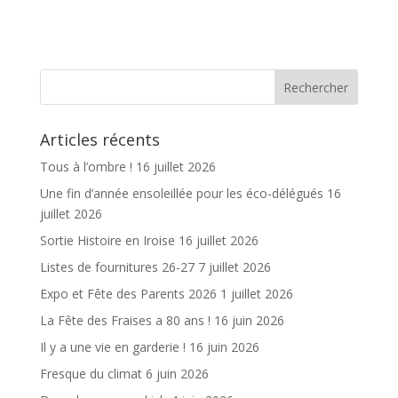
ac
w
m
ar
e
itt
ai
ta
b
er
l
g
o
er
o
Articles récents
k
Tous à l’ombre !
16 juillet 2026
Une fin d’année ensoleillée pour les éco-délégués
16
juillet 2026
Sortie Histoire en Iroise
16 juillet 2026
Listes de fournitures 26-27
7 juillet 2026
Expo et Fête des Parents 2026
1 juillet 2026
La Fête des Fraises a 80 ans !
16 juin 2026
Il y a une vie en garderie !
16 juin 2026
Fresque du climat
6 juin 2026