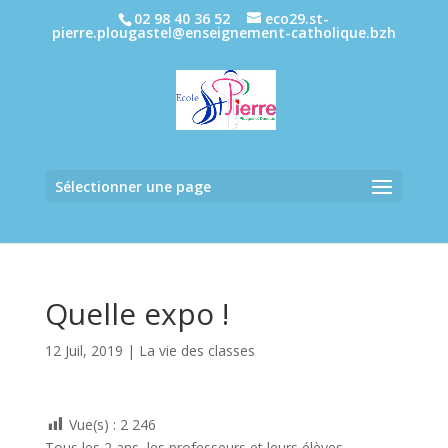
02 98 40 36 52
eco29.st-
pierre.plougastel@enseignement-catholique.bzh
Sélectionner une page
Quelle expo !
12 Juil, 2019
|
La vie des classes
Vue(s) :
2 246
Tous les 2 ans, les professeurs et leurs élèves