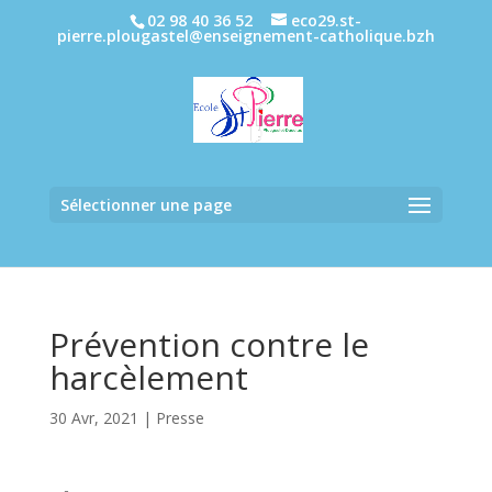
02 98 40 36 52
eco29.st-
pierre.plougastel@enseignement-catholique.bzh
Sélectionner une page
Prévention contre le
harcèlement
30 Avr, 2021
|
Presse