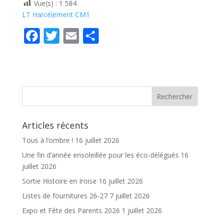
Vue(s) :
1 584
LT Harcèlement CM1
F
T
E
P
ac
w
m
ar
e
itt
ai
ta
b
er
l
g
o
er
o
Articles récents
k
Tous à l’ombre !
16 juillet 2026
Une fin d’année ensoleillée pour les éco-délégués
16
juillet 2026
Sortie Histoire en Iroise
16 juillet 2026
Listes de fournitures 26-27
7 juillet 2026
Expo et Fête des Parents 2026
1 juillet 2026