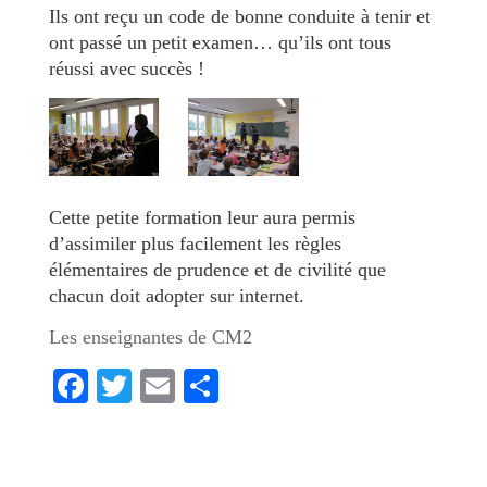
Ils ont reçu un code de bonne conduite à tenir et
ont passé un petit examen… qu’ils ont tous
réussi avec succès !
Cette petite formation leur aura permis
d’assimiler plus facilement les règles
élémentaires de prudence et de civilité que
chacun doit adopter sur internet.
Les enseignantes de CM2
F
T
E
P
ac
w
m
ar
e
itt
ai
ta