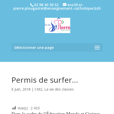
02 98 40 36 52
eco29.st-
pierre.plougastel@enseignement-catholique.bzh
Sélectionner une page
Permis de surfer…
6 Juin, 2018
|
CM2
,
La vie des classes
Vue(s) :
2 433
Dans le cadre de l’Éducation Morale et Civique,