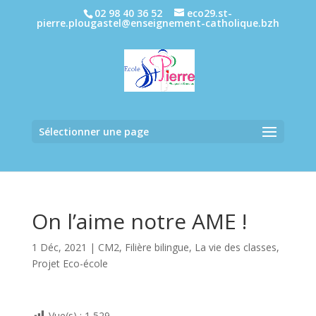
02 98 40 36 52
eco29.st-
pierre.plougastel@enseignement-catholique.bzh
Sélectionner une page
On l’aime notre AME !
1 Déc, 2021
|
CM2
,
Filière bilingue
,
La vie des classes
,
Projet Eco-école
Vue(s) :
1 529