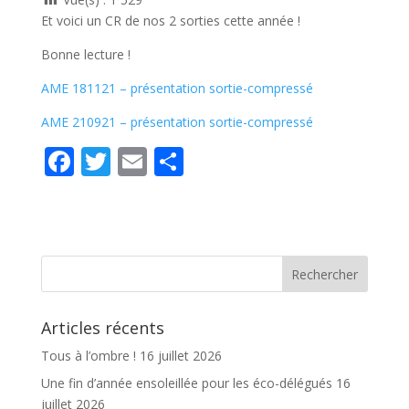
Et voici un CR de nos 2 sorties cette année !
Bonne lecture !
AME 181121 – présentation sortie-compressé
AME 210921 – présentation sortie-compressé
F
T
E
P
ac
w
m
ar
e
itt
ai
ta
b
er
l
g
o
er
o
Articles récents
k
Tous à l’ombre !
16 juillet 2026
Une fin d’année ensoleillée pour les éco-délégués
16
juillet 2026