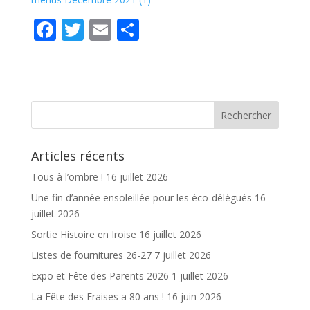
F
T
E
P
ac
w
m
ar
e
itt
ai
ta
b
er
l
g
o
er
o
Articles récents
k
Tous à l’ombre !
16 juillet 2026
Une fin d’année ensoleillée pour les éco-délégués
16
juillet 2026
Sortie Histoire en Iroise
16 juillet 2026
Listes de fournitures 26-27
7 juillet 2026
Expo et Fête des Parents 2026
1 juillet 2026
La Fête des Fraises a 80 ans !
16 juin 2026