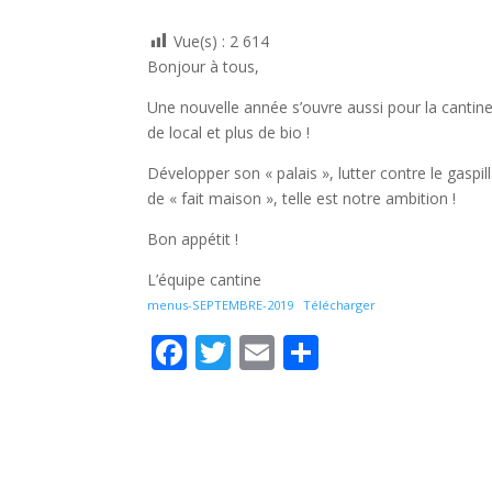
Vue(s) :
2 614
Bonjour à tous,
Une nouvelle année s’ouvre aussi pour la cantine
de local et plus de bio !
Développer son « palais », lutter contre le gaspil
de « fait maison », telle est notre ambition !
Bon appétit !
L’équipe cantine
menus-SEPTEMBRE-2019
Télécharger
F
T
E
P
ac
w
m
ar
e
itt
ai
ta
b
er
l
g