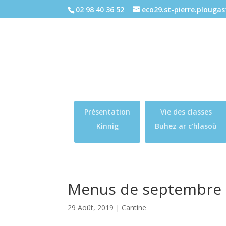
02 98 40 36 52
eco29.st-pierre.plouga
Présentation
Vie des classes
Kinnig
Buhez ar c’hlasoù
Menus de septembre
29 Août, 2019
|
Cantine