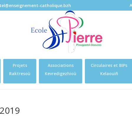
A
stel@enseignement-catholique.bzh
Projets
Associations
Circulaires et BIPs
Raktresoù
Kevredigezhioù
Kelaouiñ
 2019