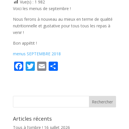
Vue(s) :
1 982
Voici les menus de septembre !
Nous ferons à nouveau au mieux en terme de qualité
nutritionnelle et gustative pour tous tous les repas à
venir !
Bon appétit !
menus SEPTEMBRE 2018
F
T
E
P
ac
w
m
ar
e
itt
ai
ta
b
er
l
g
o
er
o
Articles récents
k
Tous à l’ombre !
16 juillet 2026