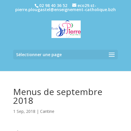
02 98 40 36 52
eco29.st-
pierre.plougastel@enseignement-catholique.bzh
Sélectionner une page
Menus de septembre
2018
1 Sep, 2018
|
Cantine