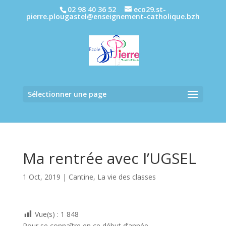
02 98 40 36 52
eco29.st-
pierre.plougastel@enseignement-catholique.bzh
Sélectionner une page
Ma rentrée avec l’UGSEL
1 Oct, 2019
|
Cantine
,
La vie des classes
Vue(s) :
1 848
Pour se connaître en ce début d’année,