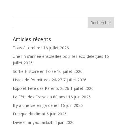
e
itt
ai
ta
b
er
l
g
o
er
o
Articles récents
k
Tous à l’ombre !
16 juillet 2026
Une fin d’année ensoleillée pour les éco-délégués
16
juillet 2026
Sortie Histoire en Iroise
16 juillet 2026
Listes de fournitures 26-27
7 juillet 2026
Expo et Fête des Parents 2026
1 juillet 2026
La Fête des Fraises a 80 ans !
16 juin 2026
Il y a une vie en garderie !
16 juin 2026
Fresque du climat
6 juin 2026
Devezh ar yaouankizh
4 juin 2026