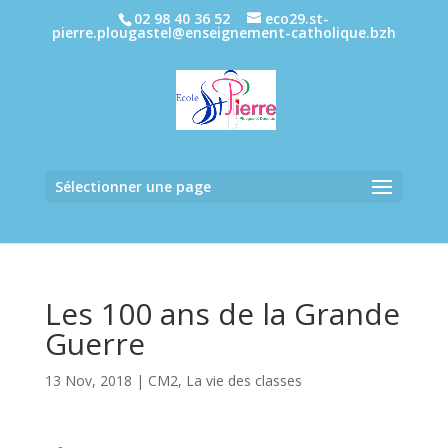
02 98 40 36 52
eco29.st-
pierre.plougastel@enseignement-catholique.bzh
Sélectionner une page
Les 100 ans de la Grande
Guerre
13 Nov, 2018
|
CM2
,
La vie des classes