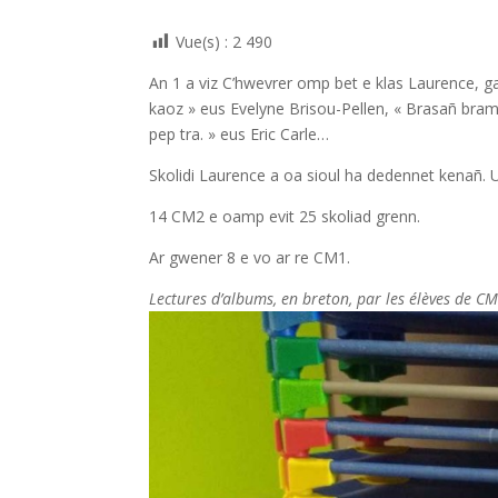
Vue(s) :
2 490
An 1 a viz C’hwevrer omp bet e klas Laurence, ga
kaoz » eus Evelyne Brisou-Pellen, « Brasañ bramm
pep tra. » eus Eric Carle…
Skolidi Laurence a oa sioul ha dedennet kenañ. Ur
14 CM2 e oamp evit 25 skoliad grenn.
Ar gwener 8 e vo ar re CM1.
Lectures d’albums, en breton, par les élèves de 