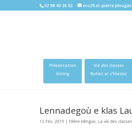
02 98 40 36 52
eco29.st-pierre.plouga
Présentation
Vie des classes
Kinnig
Buhez ar c’hlasoù
Lennadegoù e klas La
12 Fév, 2019
|
Filière bilingue
,
La vie des classe