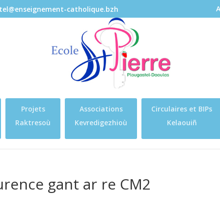
A
stel@enseignement-catholique.bzh
Projets
Associations
Circulaires et BIPs
Raktresoù
Kevredigezhioù
Kelaouiñ
urence gant ar re CM2
s