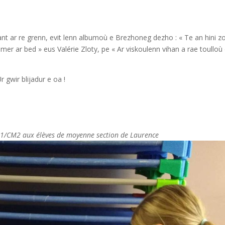
nt ar re grenn, evit lenn albumoù e Brezhoneg dezho : « Te an hini z
er ar bed » eus Valérie Zloty, pe « Ar viskoulenn vihan a rae toulloù
 gwir blijadur e oa !
CM1/CM2 aux élèves de moyenne section de Laurence