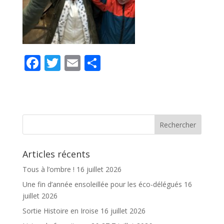
F
T
E
P
ac
w
m
ar
e
itt
ai
ta
b
er
l
g
o
er
o
Articles récents
k
Tous à l’ombre !
16 juillet 2026
Une fin d’année ensoleillée pour les éco-délégués
16
juillet 2026
Sortie Histoire en Iroise
16 juillet 2026