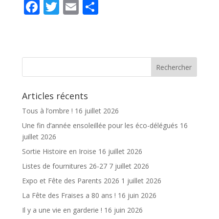
F
T
E
P
ac
w
m
ar
e
itt
ai
ta
b
er
l
g
o
er
o
Articles récents
k
Tous à l’ombre !
16 juillet 2026
Une fin d’année ensoleillée pour les éco-délégués
16
juillet 2026
Sortie Histoire en Iroise
16 juillet 2026
Listes de fournitures 26-27
7 juillet 2026
Expo et Fête des Parents 2026
1 juillet 2026
La Fête des Fraises a 80 ans !
16 juin 2026
Il y a une vie en garderie !
16 juin 2026