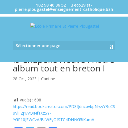
02 98 40 36 52
eco29.st-
pierre.plougastel@enseignement-catholique.bzh
Sélectionner une page
la Chapelle Neuve : notre
album tout en breton !
28 Oct, 2023
|
Cantine
Vue(s) :
608
https://read.bookcreator.com/PD8fJdncpvbpNrsyYBcCS
uVlF2j1/vQiNf1XzSY-
YGP10J5WCzA/BilWEyOfSTC4DNNG5iKumA