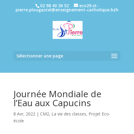
02 98 40 36 52
eco29.st-
pierre.plougastel@enseignement-catholique.bzh
Sélectionner une page
Journée Mondiale de
l’Eau aux Capucins
8 Avr, 2022
|
CM2
,
La vie des classes
,
Projet Eco-
école