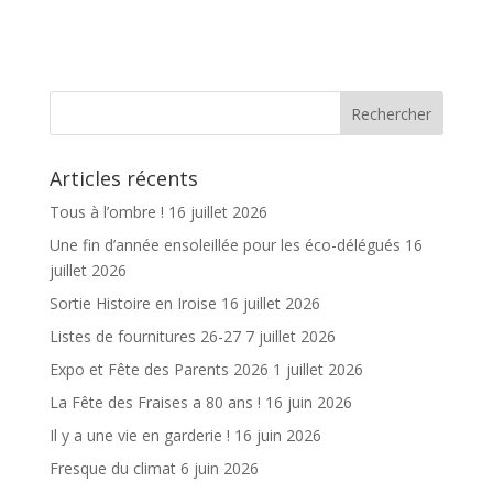
ac
w
m
ar
e
itt
ai
ta
b
er
l
g
o
er
o
Articles récents
k
Tous à l’ombre !
16 juillet 2026
Une fin d’année ensoleillée pour les éco-délégués
16
juillet 2026
Sortie Histoire en Iroise
16 juillet 2026
Listes de fournitures 26-27
7 juillet 2026
Expo et Fête des Parents 2026
1 juillet 2026
La Fête des Fraises a 80 ans !
16 juin 2026
Il y a une vie en garderie !
16 juin 2026
Fresque du climat
6 juin 2026