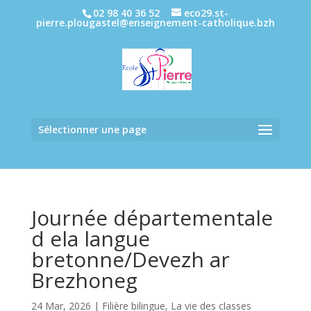
02 98 40 36 52
eco29.st-
pierre.plougastel@enseignement-catholique.bzh
Sélectionner une page
Journée départementale
d ela langue
bretonne/Devezh ar
Brezhoneg
24 Mar, 2026
|
Filière bilingue
,
La vie des classes