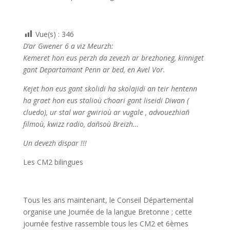
Vue(s) :
346
D’ar Gwener 6 a viz Meurzh:
Kemeret hon eus perzh da zevezh ar brezhoneg, kinniget
gant Departamant Penn ar bed, en Avel Vor.
Kejet hon eus gant skolidi ha skolajidi an teir hentenn
ha graet hon eus stalioù c’hoari gant liseidi Diwan (
cluedo), ur stal war gwirioù ar vugale , advouezhiañ
filmoù, kwizz radio, dañsoù Breizh…
Un devezh dispar !!!
Les CM2 bilingues
Tous les ans maintenant, le Conseil Départemental
organise une Journée de la langue Bretonne ; cette
journée festive rassemble tous les CM2 et 6èmes