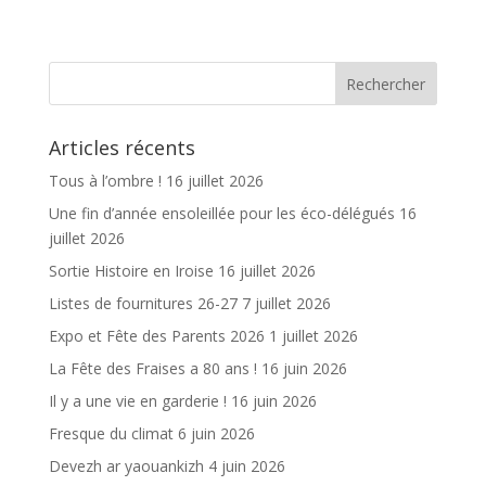
e
itt
ai
ta
b
er
l
g
o
er
o
Articles récents
k
Tous à l’ombre !
16 juillet 2026
Une fin d’année ensoleillée pour les éco-délégués
16
juillet 2026
Sortie Histoire en Iroise
16 juillet 2026
Listes de fournitures 26-27
7 juillet 2026
Expo et Fête des Parents 2026
1 juillet 2026
La Fête des Fraises a 80 ans !
16 juin 2026
Il y a une vie en garderie !
16 juin 2026
Fresque du climat
6 juin 2026
Devezh ar yaouankizh
4 juin 2026