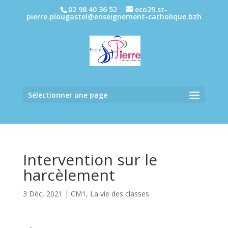
02 98 40 36 52
eco29.st-
pierre.plougastel@enseignement-catholique.bzh
Sélectionner une page
Intervention sur le
harcèlement
3 Déc, 2021
|
CM1
,
La vie des classes