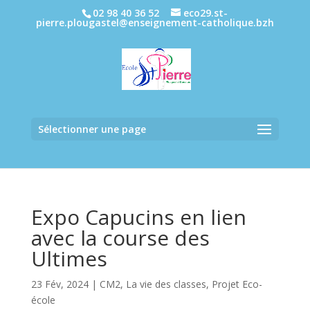
02 98 40 36 52
eco29.st-
pierre.plougastel@enseignement-catholique.bzh
Sélectionner une page
Expo Capucins en lien
avec la course des
Ultimes
23 Fév, 2024
|
CM2
,
La vie des classes
,
Projet Eco-
école