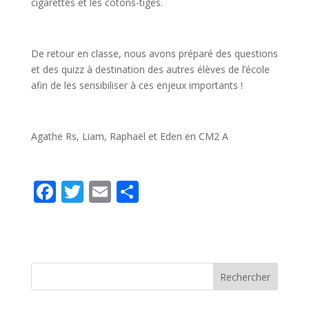
cigarettes et les cotons-tiges.
De retour en classe, nous avons préparé des questions
et des quizz à destination des autres élèves de l’école
afin de les sensibiliser à ces enjeux importants !
Agathe Rs, Liam, Raphaël et Eden en CM2 A
F
T
E
P
ac
w
m
ar
e
itt
ai
ta
b
er
l
g
o
er
o