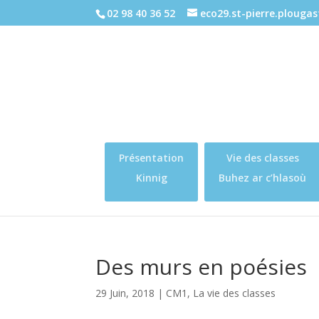
02 98 40 36 52
eco29.st-pierre.plouga
Présentation
Vie des classes
Kinnig
Buhez ar c’hlasoù
Des murs en poésies
29 Juin, 2018
|
CM1
,
La vie des classes