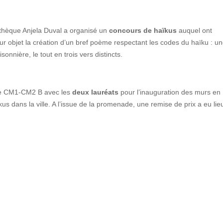
thèque Anjela Duval a organisé un
concours de haïkus
auquel ont
ur objet la création d’un bref poème respectant les codes du haïku : u
onnière, le tout en trois vers distincts.
e de CM1-CM2 B avec les
deux lauréats
pour l’inauguration des murs en
s dans la ville. A l’issue de la promenade, une remise de prix a eu lie