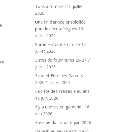
Tous à l’ombre !
16 juillet
2026
Une fin d’année ensoleillée
ne
pour les éco-délégués
16
juillet 2026
Sortie Histoire en Iroise
16
juillet 2026
Listes de fournitures 26-27
7
u à
juillet 2026
Expo et Fête des Parents
2026
1 juillet 2026
La Fête des Fraises a 80 ans !
16 juin 2026
Il y a une vie en garderie !
16
juin 2026
Fresque du climat
6 juin 2026
Devezh ar yaouankizh
4 juin