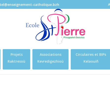
A
stel@enseignement-catholique.bzh
Projets
Associations
Circulaires et BIPs
Raktresoù
Kevredigezhioù
Kelaouiñ