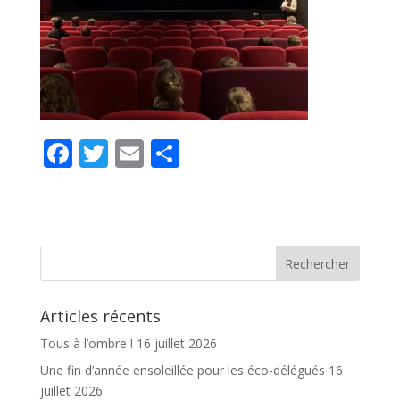
F
T
E
P
ac
w
m
ar
e
itt
ai
ta
b
er
l
g
o
er
o
Articles récents
k
Tous à l’ombre !
16 juillet 2026
Une fin d’année ensoleillée pour les éco-délégués
16
juillet 2026