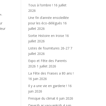
Tous à l’ombre !
16 juillet
2026
».
Une fin d’année ensoleillée
pour les éco-délégués
16
ur
juillet 2026
leur
Sortie Histoire en Iroise
16
juillet 2026
Listes de fournitures 26-27
7
juillet 2026
Expo et Fête des Parents
2026
1 juillet 2026
La Fête des Fraises a 80 ans !
16 juin 2026
Il y a une vie en garderie !
16
juin 2026
Fresque du climat
6 juin 2026
Devezh ar yaouankizh
4 juin