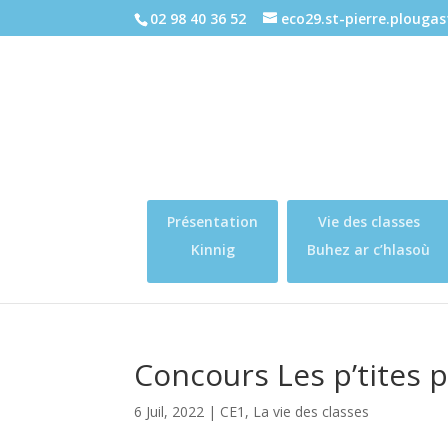
02 98 40 36 52
eco29.st-pierre.plouga
Présentation
Vie des classes
Kinnig
Buhez ar c’hlasoù
Concours Les p’tites
6 Juil, 2022
|
CE1
,
La vie des classes