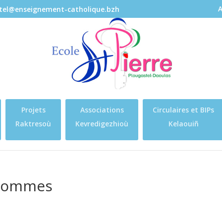
A
stel@enseignement-catholique.bzh
Projets
Associations
Circulaires et BIPs
Raktresoù
Kevredigezhioù
Kelaouiñ
 pommes