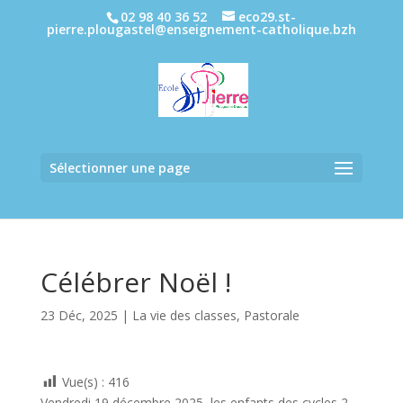
02 98 40 36 52
eco29.st-
pierre.plougastel@enseignement-catholique.bzh
Sélectionner une page
Célébrer Noël !
23 Déc, 2025
|
La vie des classes
,
Pastorale
Vue(s) :
416
Vendredi 19 décembre 2025, les enfants des cycles 2