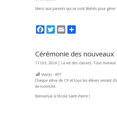
Merci aux parents qui se sont libérés pour gérer
F
T
E
P
ac
w
m
ar
e
itt
ai
ta
b
er
l
g
Cérémonie des nouveaux
o
er
17 Oct, 2024
|
La vie des classes
,
Tous niveaux
o
Vue(s) :
497
k
Chaque élève de CP et tous les élèves venant d’au
de motricité.
Bienvenue à l’école Saint-Pierre !