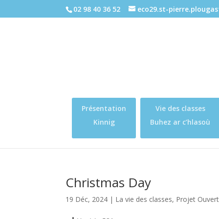
02 98 40 36 52
eco29.st-pierre.plouga
Présentation
Vie des classes
Kinnig
Buhez ar c’hlasoù
Christmas Day
19 Déc, 2024
|
La vie des classes
,
Projet Ouvert