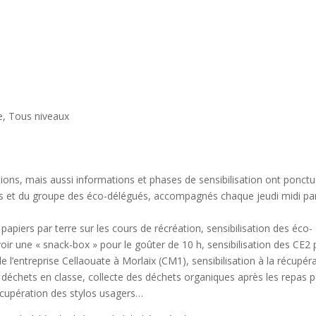
e
,
Tous niveaux
tions, mais aussi informations et phases de sensibilisation ont ponct
sses et du groupe des éco-délégués, accompagnés chaque jeudi midi pa
apiers par terre sur les cours de récréation, sensibilisation des éco-
ir une « snack-box » pour le goûter de 10 h, sensibilisation des CE2 
 l’entreprise Cellaouate à Morlaix (CM1), sensibilisation à la récupér
s déchets en classe, collecte des déchets organiques après les repas 
cupération des stylos usagers…