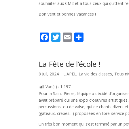
souhaiter aux CM2 et à tous ceux qui quittent l
Bon vent et bonnes vacances !
F
T
E
P
ac
w
m
ar
e
itt
ai
ta
b
er
l
g
La Fête de l’école !
o
er
8 Juil, 2024
|
L'APEL
,
La vie des classes
,
Tous ni
o
Vue(s) :
1 197
k
Pour la Saint-Pierre, l’équipe a décidé d’organise
avait préparé qui une expo d’oeuvres artistiques,
percussions ou de valse, qui de chants divers et
(gâteaux, crêpes…) proposées en libre-service pou
Un très bon moment qui s’est terminé par un pot