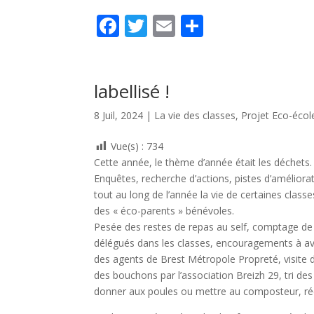
F
T
E
P
ac
w
m
ar
e
itt
ai
ta
b
er
l
g
labellisé !
o
er
8 Juil, 2024
|
La vie des classes
,
Projet Eco-écol
o
Vue(s) :
734
k
Cette année, le thème d’année était les déchets.
Enquêtes, recherche d’actions, pistes d’améliora
tout au long de l’année la vie de certaines cla
des « éco-parents » bénévoles.
Pesée des restes de repas au self, comptage de p
délégués dans les classes, encouragements à avo
des agents de Brest Métropole Propreté, visite de
des bouchons par l’association Breizh 29, tri de
donner aux poules ou mettre au composteur, ré