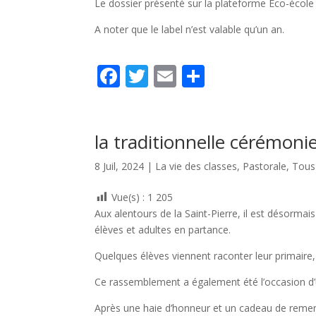
Le dossier présenté sur la plateforme Eco-école a 
A noter que le label n’est valable qu’un an.
F
T
E
P
ac
w
m
ar
e
itt
ai
ta
b
er
l
g
la traditionnelle cérémon
o
er
8 Juil, 2024
|
La vie des classes
,
Pastorale
,
Tous
o
Vue(s) :
1 205
k
Aux alentours de la Saint-Pierre, il est désormai
élèves et adultes en partance.
Quelques élèves viennent raconter leur primaire,
Ce rassemblement a également été l’occasion d
Après une haie d’honneur et un cadeau de remerc