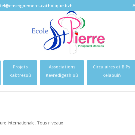
A
stel@enseignement-catholique.bzh
Projets
Associations
Circulaires et BIPs
Raktresoù
Kevredigezhioù
Kelaouiñ
ure Internationale
,
Tous niveaux