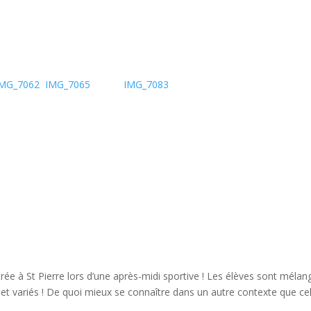
IMG_7062
IMG_7065
IMG_7083
ée à St Pierre lors d’une après-midi sportive ! Les élèves sont méla
s et variés ! De quoi mieux se connaître dans un autre contexte que cel