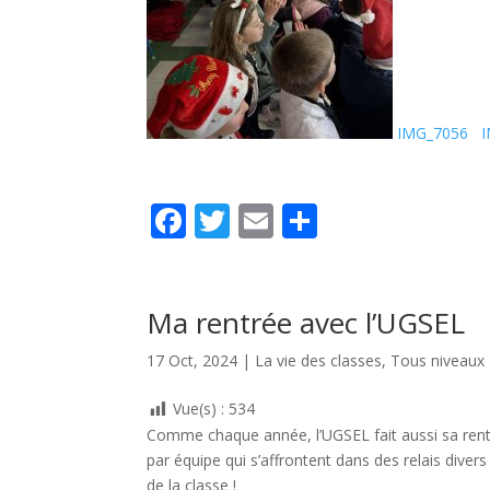
IMG_7056
F
T
E
P
ac
w
m
ar
e
itt
ai
ta
b
er
l
g
Ma rentrée avec l’UGSEL
o
er
17 Oct, 2024
|
La vie des classes
,
Tous niveaux
o
Vue(s) :
534
k
Comme chaque année, l’UGSEL fait aussi sa rentr
par équipe qui s’affrontent dans des relais diver
de la classe !