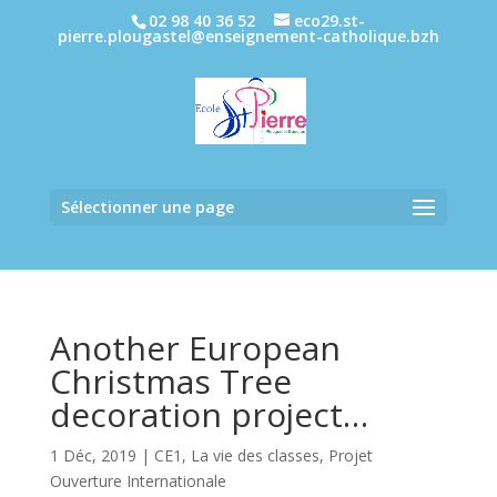
02 98 40 36 52
eco29.st-
pierre.plougastel@enseignement-catholique.bzh
Sélectionner une page
Another European
Christmas Tree
decoration project…
1 Déc, 2019
|
CE1
,
La vie des classes
,
Projet
Ouverture Internationale