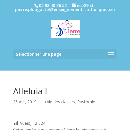
02 98 40 36 52
eco29.st-
pierre.plougastel@enseignement-catholique.bzh
Sélectionner une page
Alleluia !
26 Avr, 2019
|
La vie des classes
,
Pastorale
Vue(s) :
2 324
Cette année, nous avons célébré la joie pascale à