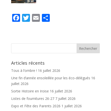
F
T
E
P
ac
w
m
ar
e
itt
ai
ta
b
er
l
g
o
er
o
Articles récents
k
Tous à l’ombre !
16 juillet 2026
Une fin d’année ensoleillée pour les éco-délégués
16
juillet 2026
Sortie Histoire en Iroise
16 juillet 2026
Listes de fournitures 26-27
7 juillet 2026
Expo et Fête des Parents 2026
1 juillet 2026