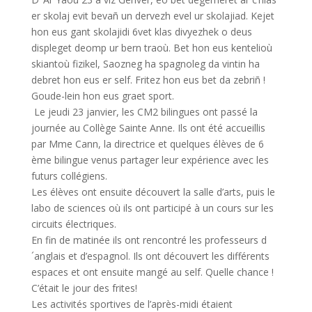
er skolaj evit bevañ un dervezh evel ur skolajiad. Kejet
hon eus gant skolajidi 6vet klas divyezhek o deus
displeget deomp ur bern traoù. Bet hon eus kentelioù
skiantoù fizikel, Saozneg ha spagnoleg da vintin ha
debret hon eus er self. Fritez hon eus bet da zebriñ !
Goude-lein hon eus graet sport.
Le jeudi 23 janvier, les CM2 bilingues ont passé la
journée au Collège Sainte Anne. Ils ont été accueillis
par Mme Cann, la directrice et quelques élèves de 6
ème bilingue venus partager leur expérience avec les
futurs collégiens.
Les élèves ont ensuite découvert la salle d’arts, puis le
labo de sciences où ils ont participé à un cours sur les
circuits électriques.
En fin de matinée ils ont rencontré les professeurs d
´anglais et d’espagnol. Ils ont découvert les différents
espaces et ont ensuite mangé au self. Quelle chance !
C’était le jour des frites!
Les activités sportives de l’après-midi étaient