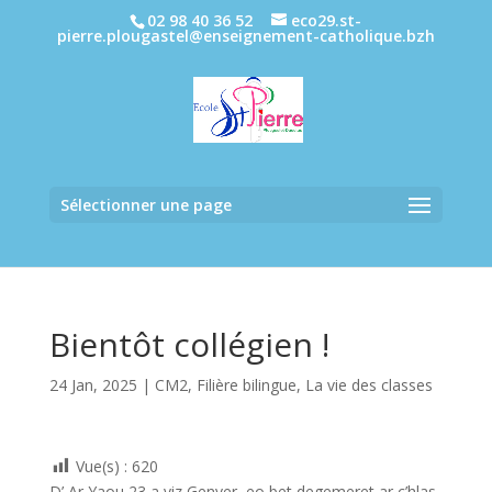
02 98 40 36 52
eco29.st-
pierre.plougastel@enseignement-catholique.bzh
Sélectionner une page
Bientôt collégien !
24 Jan, 2025
|
CM2
,
Filière bilingue
,
La vie des classes
Vue(s) :
620
D’ Ar Yaou 23 a viz Genver, eo bet degemeret ar c’hlas