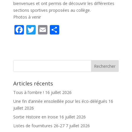
bienvenues et ont permis de découvrir les différentes
sections sportives proposées au collège.
Photos à venir
F
T
E
P
ac
w
m
ar
e
itt
ai
ta
b
er
l
g
o
er
o
Articles récents
k
Tous à l’ombre !
16 juillet 2026
Une fin d’année ensoleillée pour les éco-délégués
16
juillet 2026
Sortie Histoire en Iroise
16 juillet 2026
Listes de fournitures 26-27
7 juillet 2026