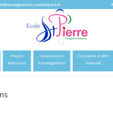
A
stel@enseignement-catholique.bzh
Projets
Associations
Circulaires et BIPs
Raktresoù
Kevredigezhioù
Kelaouiñ
ons