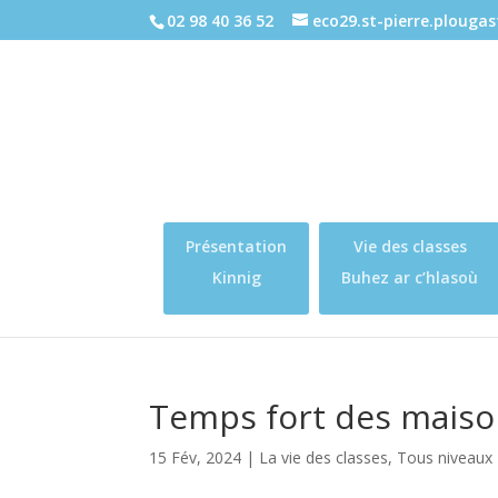
02 98 40 36 52
eco29.st-pierre.plouga
Présentation
Vie des classes
Kinnig
Buhez ar c’hlasoù
Temps fort des mais
15 Fév, 2024
|
La vie des classes
,
Tous niveaux