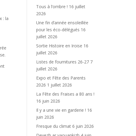
Tous à l’ombre !
16 juillet
2026
 : la
Une fin d’année ensoleillée
pour les éco-délégués
16
juillet 2026
Sortie Histoire en Iroise
16
trée
juillet 2026
se.
Listes de fournitures 26-27
7
ont
juillet 2026
Expo et Fête des Parents
2026
1 juillet 2026
La Fête des Fraises a 80 ans !
16 juin 2026
Il y a une vie en garderie !
16
juin 2026
Fresque du climat
6 juin 2026
Devezh ar yaouankizh
4 juin