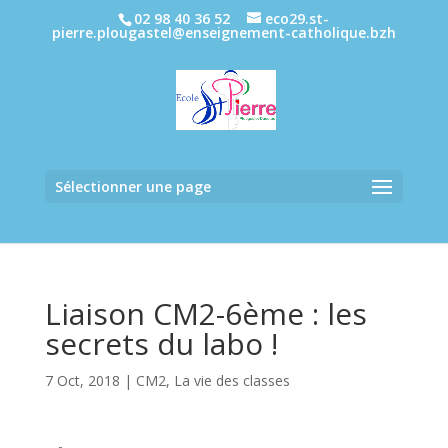
02 98 40 36 52
eco29.st-
pierre.plougastel@enseignement-catholique.bzh
Sélectionner une page
Liaison CM2-6ème : les
secrets du labo !
7 Oct, 2018
|
CM2
,
La vie des classes