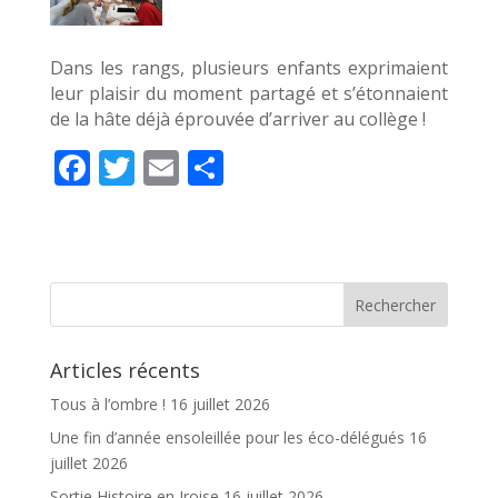
Dans les rangs, plusieurs enfants exprimaient
leur plaisir du moment partagé et s’étonnaient
de la hâte déjà éprouvée d’arriver au collège !
F
T
E
P
ac
w
m
ar
e
itt
ai
ta
b
er
l
g
o
er
o
Articles récents
k
Tous à l’ombre !
16 juillet 2026
Une fin d’année ensoleillée pour les éco-délégués
16
juillet 2026
Sortie Histoire en Iroise
16 juillet 2026