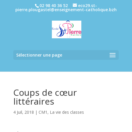
02 98 40 36 52
eco29.st-
pierre.plougastel@enseignement-catholique.bzh
Sélectionner une page
Coups de cœur
littéraires
4 Juil, 2018
|
CM1
,
La vie des classes