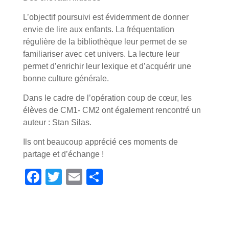
L’objectif poursuivi est évidemment de donner
envie de lire aux enfants. La fréquentation
régulière de la bibliothèque leur permet de se
familiariser avec cet univers. La lecture leur
permet d’enrichir leur lexique et d’acquérir une
bonne culture générale.
Dans le cadre de l’opération coup de cœur, les
élèves de CM1- CM2 ont également rencontré un
auteur : Stan Silas.
Ils ont beaucoup apprécié ces moments de
partage et d’échange !
F
T
E
P
ac
w
m
ar
e
itt
ai
ta
b
er
l
g