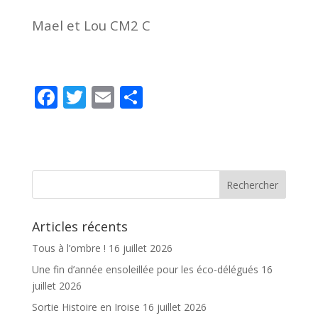
Mael et Lou CM2 C
F
T
E
P
ac
w
m
ar
e
itt
ai
ta
b
er
l
g
o
er
o
Articles récents
k
Tous à l’ombre !
16 juillet 2026
Une fin d’année ensoleillée pour les éco-délégués
16
juillet 2026
Sortie Histoire en Iroise
16 juillet 2026