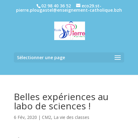
02 98 40 36 52
eco29.st-
pierre.plougastel@enseignement-catholique.bzh
Sélectionner une page
Belles expériences au
labo de sciences !
6 Fév, 2020
|
CM2
,
La vie des classes