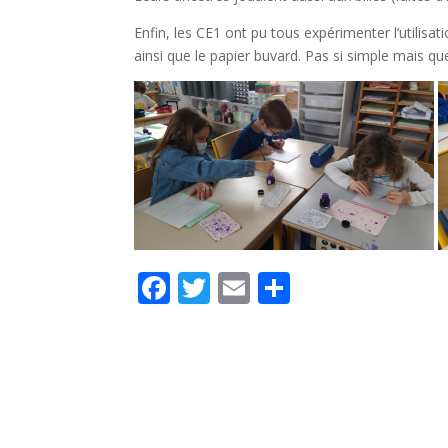
Enfin, les CE1 ont pu tous expérimenter l’utilis
ainsi que le papier buvard. Pas si simple mais qu
F
T
E
P
ac
w
m
ar
e
itt
ai
ta
b
er
l
g
o
er
o