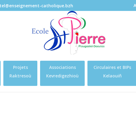
A
stel@enseignement-catholique.bzh
Projets
Associations
Circulaires et BIPs
Raktresoù
Kevredigezhioù
Kelaouiñ