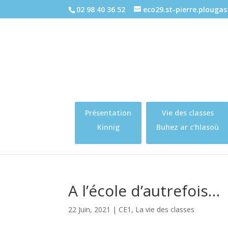
02 98 40 36 52
eco29.st-pierre.plouga
Présentation
Vie des classes
Kinnig
Buhez ar c’hlasoù
A l’école d’autrefois…
22 Juin, 2021
|
CE1
,
La vie des classes