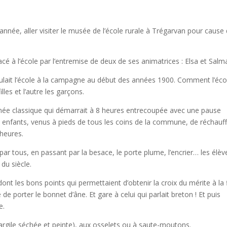
née, aller visiter le musée de l’école rurale à Trégarvan pour cause
acé à l’école par l’entremise de deux de ses animatrices : Elsa et Salm
ulait l’école à la campagne au début des années 1900. Comment l’éco
illes et l’autre les garçons.
urnée classique qui démarrait à 8 heures entrecoupée avec une pause
s enfants, venus à pieds de tous les coins de la commune, de réchauf
 heures.
par tous, en passant par la besace, le porte plume, l’encrier… les élèv
 du siècle.
ont les bons points qui permettaient d’obtenir la croix du mérite à la 
de porter le bonnet d’âne. Et gare à celui qui parlait breton ! Et puis
e.
d’argile séchée et peinte), aux osselets ou à saute-moutons.