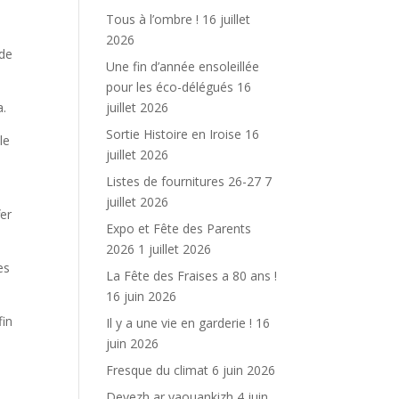
Tous à l’ombre !
16 juillet
2026
 de
Une fin d’année ensoleillée
pour les éco-délégués
16
juillet 2026
a.
Sortie Histoire en Iroise
16
le
juillet 2026
Listes de fournitures 26-27
7
juillet 2026
fer
Expo et Fête des Parents
2026
1 juillet 2026
es
La Fête des Fraises a 80 ans !
16 juin 2026
fin
Il y a une vie en garderie !
16
juin 2026
Fresque du climat
6 juin 2026
Devezh ar yaouankizh
4 juin