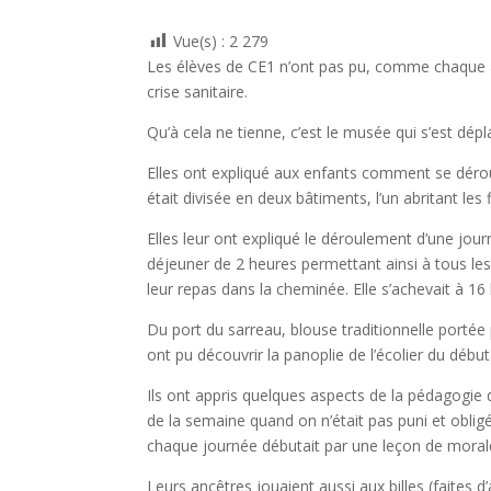
Vue(s) :
2 279
Les élèves de CE1 n’ont pas pu, comme chaque an
crise sanitaire.
Qu’à cela ne tienne, c’est le musée qui s’est dépl
Elles ont expliqué aux enfants comment se déro
était divisée en deux bâtiments, l’un abritant les f
Elles leur ont expliqué le déroulement d’une jo
déjeuner de 2 heures permettant ainsi à tous le
leur repas dans la cheminée. Elle s’achevait à 16
Du port du sarreau, blouse traditionnelle portée 
ont pu découvrir la panoplie de l’écolier du début
Ils ont appris quelques aspects de la pédagogie d
de la semaine quand on n’était pas puni et obligé 
chaque journée débutait par une leçon de moral
Leurs ancêtres jouaient aussi aux billes (faites 